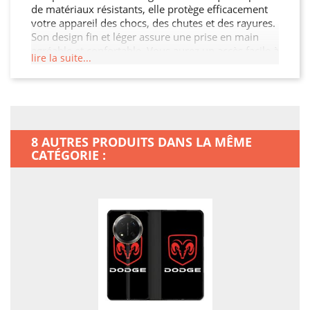
de matériaux résistants, elle protège efficacement
votre appareil des chocs, des chutes et des rayures.
Son design fin et léger assure une prise en main
agréable et confortable. Vous aurez un accès facile à
lire la suite...
tous les ports et boutons de votre Honor Magic 7
Lite 5G grâce à sa découpe précise. Choisissez cette
Housse cuir portefeuille pour préserver l'intégrité
de votre Honor Magic 7 Lite 5G tout en ajoutant un
peu de style.
8 AUTRES PRODUITS DANS LA MÊME
CATÉGORIE :