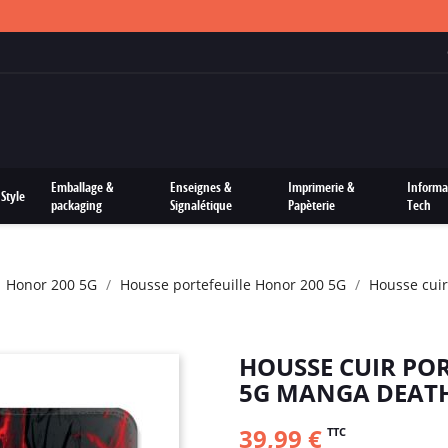
FRAIS DE PORTS OFFERTS SUR TOUTES LES COMMANDES
Emballage &
Enseignes &
Imprimerie &
Informa
Style
packaging
Signalétique
Papèterie
Tech
Honor 200 5G
Housse portefeuille Honor 200 5G
Housse cuir
HOUSSE CUIR PO
5G MANGA DEAT
39,99 €
TTC