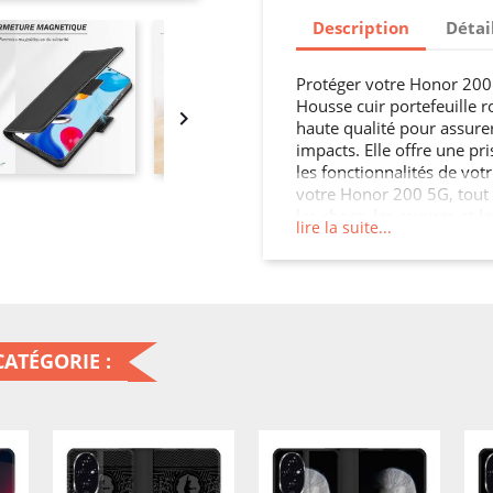
Description
Détai
Protéger votre Honor 200 5
Housse cuir portefeuille r

haute qualité pour assure
impacts. Elle offre une pr
les fonctionnalités de votr
votre Honor 200 5G, tout 
les chocs, les rayures et 
lire la suite...
protection qu'il mérite.
ATÉGORIE :