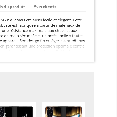
ls du produit
Avis clients
G n'a jamais été aussi facile et élégant. Cette
obuste est fabriquée à partir de matériaux de
r une résistance maximale aux chocs et aux
ise en main sécurisée et un accès facile à toutes
e appareil. Son design fin et léger n'alourdit pas
en garantissant une protection optimale contre
les chutes. Offrez à votre Honor 200 5G la