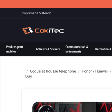
Imprimerie Sisteron
Produits pour
Communication &
Adhésifs & Stickers
Décoration & 
mobiles
Evènements
Coque et housse téléphone
Honor / Huawei
Duo