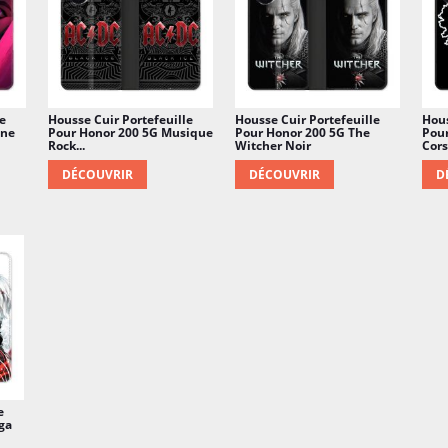
e
Housse Cuir Portefeuille
Housse Cuir Portefeuille
Hous
ane
Pour Honor 200 5G Musique
Pour Honor 200 5G The
Pour
Rock...
Witcher Noir
Cors
DÉCOUVRIR
DÉCOUVRIR
D
e
ga