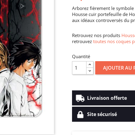
Arborez fièrement le symbole de
Housse cuir portefeuille de H
aux idéaux controversés du pr
Retrouvez nos produits
Housse
retrouvez
toutes nos coques p
Quantité
AJOUTER AU 
Livraison offerte
Site sécurisé