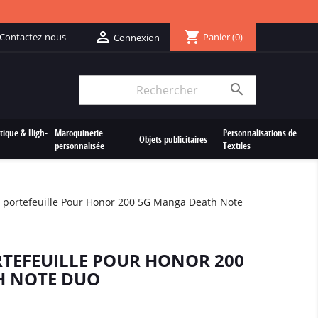
shopping_cart

Contactez-nous
Panier
(0)
Connexion

tique & High-
Maroquinerie
Personnalisations de
Objets publicitaires
personnalisée
Textiles
 portefeuille Pour Honor 200 5G Manga Death Note
RTEFEUILLE POUR HONOR 200
H NOTE DUO