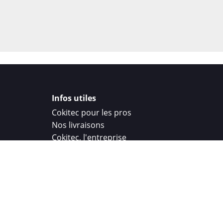
Infos utiles
Cokitec pour les pros
Nos livraisons
Cokitec, l'entreprise
Droit de rétractation
Parrainage
Cokitec Challenge
Coque personnalisee