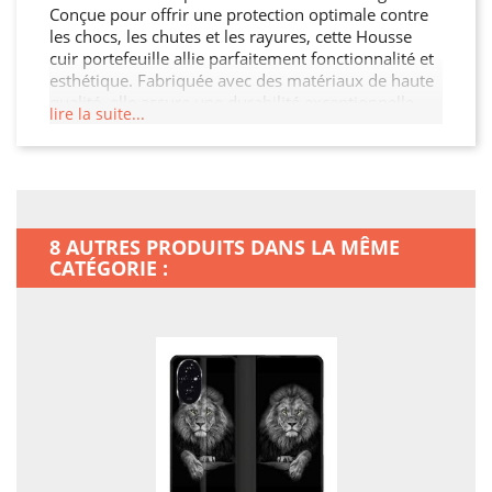
Conçue pour offrir une protection optimale contre
les chocs, les chutes et les rayures, cette Housse
cuir portefeuille allie parfaitement fonctionnalité et
esthétique. Fabriquée avec des matériaux de haute
qualité, elle assure une durabilité exceptionnelle
lire la suite...
tout en restant légère et facile à manipuler. Son
design moderne et raffiné s'adapte à votre Honor
200 5G tout en offrant un accès facile à toutes les
fonctionnalités. Ne laissez pas votre Honor 200 5G
sans protection.
8 AUTRES PRODUITS DANS LA MÊME
CATÉGORIE :