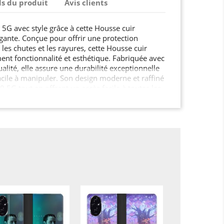
ls du produit
Avis clients
5G avec style grâce à cette Housse cuir
égante. Conçue pour offrir une protection
 les chutes et les rayures, cette Housse cuir
ement fonctionnalité et esthétique. Fabriquée avec
lité, elle assure une durabilité exceptionnelle
facile à manipuler. Son design moderne et raffiné
 5G tout en offrant un accès facile à toutes les
ez pas votre Honor 200 5G sans protection.