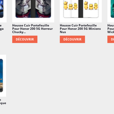
e
Housse Cuir Portefeuille
Housse Cuir Portefeuille
Hous
nga
Pour Honor 200 5G Horreur
Pour Honor 200 5G Minions
Pour
Chucky...
Nus
Wic
DÉCOUVRIR
DÉCOUVRIR
D
e
ique