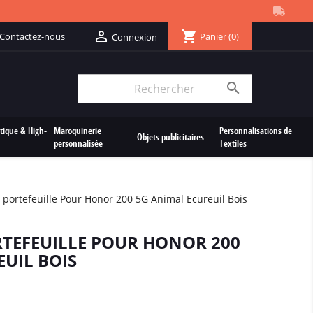
shopping_cart

Contactez-nous
Panier
(0)
Connexion

tique & High-
Maroquinerie
Personnalisations de
Objets publicitaires
personnalisée
Textiles
 portefeuille Pour Honor 200 5G Animal Ecureuil Bois
RTEFEUILLE POUR HONOR 200
UIL BOIS