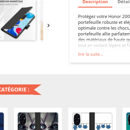
Description
Détai
Protégez votre Honor 200 
portefeuille robuste et él

optimale contre les chocs,
portefeuille allie parfait
des matériaux de haute qua
tout en restant légère et 
s'adapte à votre Honor 200
lire la suite...
fonctionnalités. Ne laiss
ATÉGORIE :