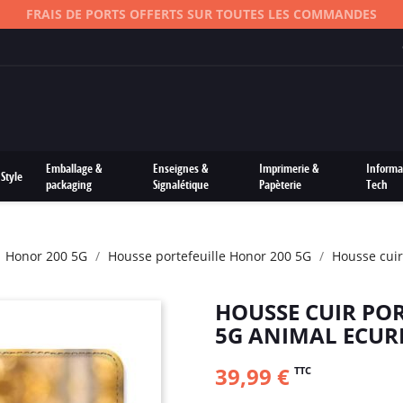
FRAIS DE PORTS OFFERTS SUR TOUTES LES COMMANDES
Emballage &
Enseignes &
Imprimerie &
Informa
Style
packaging
Signalétique
Papèterie
Tech
Honor 200 5G
Housse portefeuille Honor 200 5G
Housse cuir
HOUSSE CUIR PO
5G ANIMAL ECURE
39,99 €
TTC