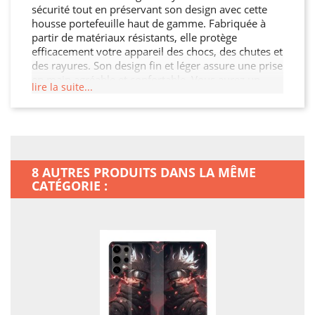
sécurité tout en préservant son design avec cette
housse portefeuille haut de gamme. Fabriquée à
partir de matériaux résistants, elle protège
efficacement votre appareil des chocs, des chutes et
des rayures. Son design fin et léger assure une prise
en main agréable et confortable. Vous aurez un
lire la suite...
accès facile à tous les ports et boutons de votre
Samsung Galaxy S25 ULTRA grâce à sa découpe
précise. Choisissez cette housse portefeuille pour
préserver l'intégrité de votre Samsung Galaxy S25
ULTRA tout en ajoutant une touche de
sophistication.
8 AUTRES PRODUITS DANS LA MÊME
CATÉGORIE :