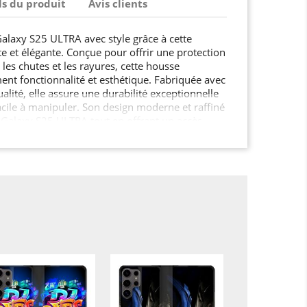
ls du produit
Avis clients
alaxy S25 ULTRA avec style grâce à cette
e et élégante. Conçue pour offrir une protection
 les chutes et les rayures, cette housse
ement fonctionnalité et esthétique. Fabriquée avec
lité, elle assure une durabilité exceptionnelle
facile à manipuler. Son design moderne et raffiné
 Galaxy S25 ULTRA tout en offrant un accès
onnalités. Ne laissez pas votre Samsung Galaxy
offrez-lui la sécurité qu'il mérite !