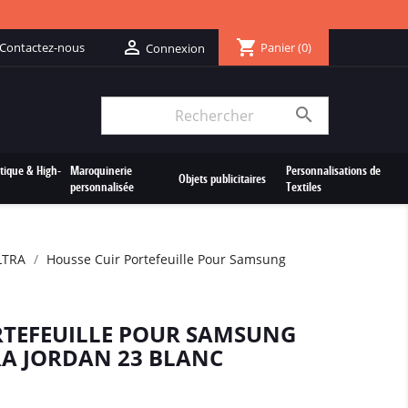
shopping_cart

Contactez-nous
Panier
(0)
Connexion

tique & High-
Maroquinerie
Personnalisations de
Objets publicitaires
personnalisée
Textiles
LTRA
Housse Cuir Portefeuille Pour Samsung
RTEFEUILLE POUR SAMSUNG
RA JORDAN 23 BLANC