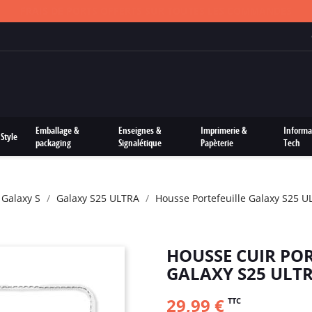
FRAIS DE PORTS OFFERTS SUR TOUTES LES COMMANDES
Emballage &
Enseignes &
Imprimerie &
Informa
Style
packaging
Signalétique
Papèterie
Tech
 Galaxy S
Galaxy S25 ULTRA
Housse Portefeuille Galaxy S25 U
HOUSSE CUIR PO
GALAXY S25 ULT
29,99 €
TTC