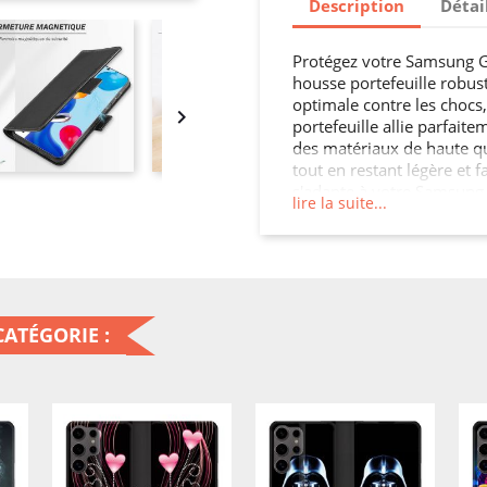
Description
Détai
Protégez votre Samsung G
housse portefeuille robust
optimale contre les chocs,

portefeuille allie parfait
des matériaux de haute qua
tout en restant légère et 
s'adapte à votre Samsung
lire la suite...
facile à toutes les foncti
S25 ULTRA sans protection, 
ATÉGORIE :