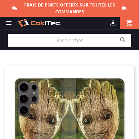
FRAIS DE PORTS OFFERTS SUR TOUTES LES
COMMANDES
shopping_cart


