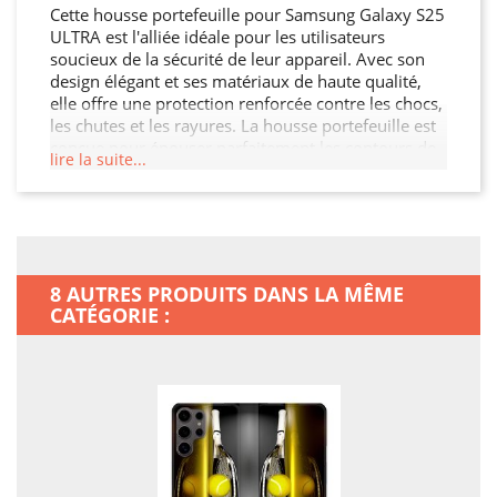
Cette housse portefeuille pour Samsung Galaxy S25
ULTRA est l'alliée idéale pour les utilisateurs
soucieux de la sécurité de leur appareil. Avec son
design élégant et ses matériaux de haute qualité,
elle offre une protection renforcée contre les chocs,
les chutes et les rayures. La housse portefeuille est
conçue pour épouser parfaitement les contours de
lire la suite...
votre Samsung Galaxy S25 ULTRA, garantissant
ainsi une protection sans compromis tout en
préservant son esthétique. De plus, elle permet un
accès facile à toutes les fonctionnalités de votre
Samsung Galaxy S25 ULTRA.
8 AUTRES PRODUITS DANS LA MÊME
CATÉGORIE :