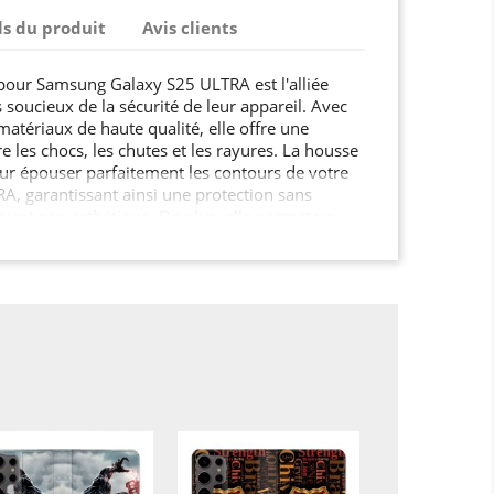
ls du produit
Avis clients
 pour Samsung Galaxy S25 ULTRA est l'alliée
s soucieux de la sécurité de leur appareil. Avec
matériaux de haute qualité, elle offre une
e les chocs, les chutes et les rayures. La housse
our épouser parfaitement les contours de votre
, garantissant ainsi une protection sans
ant son esthétique. De plus, elle permet un
fonctionnalités de votre Samsung Galaxy S25