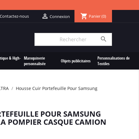
shopping_cart

Contactez-nous
Panier
(0)
Connexion

tique & High-
Maroquinerie
Personnalisations de
Objets publicitaires
personnalisée
Textiles
LTRA
Housse Cuir Portefeuille Pour Samsung
RTEFEUILLE POUR SAMSUNG
RA POMPIER CASQUE CAMION