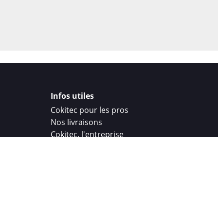
Infos utiles
Cokitec pour les pros
Nos livraisons
Cokitec, l'entreprise
Droit de rétractation
Parrainage
Cokitec Challenge
Coque personnalisee