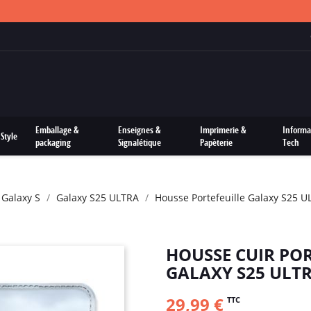
FRAIS DE PORTS OFFERTS SUR TOUTES LES COMMANDES
Emballage &
Enseignes &
Imprimerie &
Informa
Style
packaging
Signalétique
Papèterie
Tech
 Galaxy S
Galaxy S25 ULTRA
Housse Portefeuille Galaxy S25 U
HOUSSE CUIR PO
GALAXY S25 ULT
29,99 €
TTC