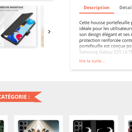
Description
Détai
Cette housse portefeuille
idéale pour les utilisateur

son design élégant et ses 
protection renforcée contr
portefeuille est conçue p
Samsung Galaxy S25 ULTRA
compromis tout en préserv
lire la suite...
accès facile à toutes les 
ULTRA.
ATÉGORIE :