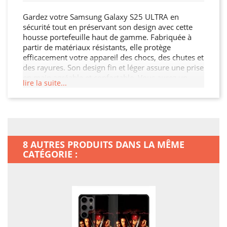
Gardez votre Samsung Galaxy S25 ULTRA en
sécurité tout en préservant son design avec cette
housse portefeuille haut de gamme. Fabriquée à
partir de matériaux résistants, elle protège
efficacement votre appareil des chocs, des chutes et
des rayures. Son design fin et léger assure une prise
en main agréable et confortable. Vous aurez un
lire la suite...
accès facile à tous les ports et boutons de votre
Samsung Galaxy S25 ULTRA grâce à sa découpe
précise. Choisissez cette housse portefeuille pour
préserver l'intégrité de votre Samsung Galaxy S25
ULTRA tout en ajoutant une touche de
sophistication.
8 AUTRES PRODUITS DANS LA MÊME
CATÉGORIE :