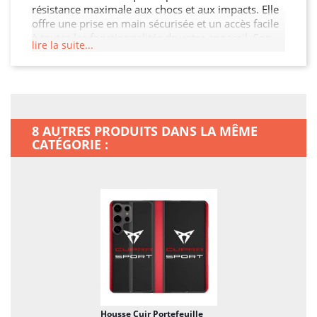
résistance maximale aux chocs et aux impacts. Elle
offre une prise en main sécurisée et un accès facile
à toutes les fonctionnalités de votre appareil. Son
lire la suite...
design fin et léger n'alourdit pas votre Samsung
Galaxy S25 ULTRA, tout en garantissant une
protection optimale contre les chocs, les rayures et
les chutes. Offrez à votre Samsung Galaxy S25
ULTRA la protection qu'il mérite.
8 AUTRES PRODUITS DANS LA MÊME
CATÉGORIE :
Housse Cuir Portefeuille