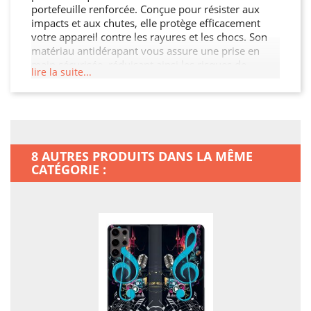
portefeuille renforcée. Conçue pour résister aux
impacts et aux chutes, elle protège efficacement
votre appareil contre les rayures et les chocs. Son
matériau antidérapant vous assure une prise en
main sécurisée, réduisant ainsi les risques de
lire la suite...
glissement. Avec son design élégant et ses
découpes précises, cette housse portefeuille permet
un accès facile à tous les ports et boutons. Protégez
votre investissement et ajoutez une touche de style
à votre Samsung Galaxy S25 ULTRA.
8 AUTRES PRODUITS DANS LA MÊME
CATÉGORIE :