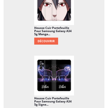
longévité de votre smartphone Le ratio coût-
bénéfice de cet achat est énormément positif ! Et ici,
vous faites d'une pierre deux coups, car votre
Samsung Galaxy A34 5g n'en sera que plus beau.
Housse Cuir Portefeuille
Pour Samsung Galaxy A34
5g Manga...
DÉCOUVRIR
Housse Cuir Portefeuille
Pour Samsung Galaxy A34
5g Signe...