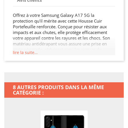
Avis clients
Offrez à votre Samsung Galaxy A17 5G la
protection qu'il mérite avec cette Housse Cuir
Portefeuille renforcée. Conçue pour résister aux
impacts et aux chutes, elle protège efficacement
votre appareil contre les rayures et les chocs. Son
matériau antidérapant vous assure une prise en
main sécurisée, réduisant ainsi les risques de
lire la suite...
glissement. Avec son design élégant et ses
découpes précises, cette Housse Cuir Portefeuille
permet un accès facile à tous les ports et boutons.
Protégez votre investissement et ajoutez une
touche de style à votre Samsung Galaxy A17 5G.
8 AUTRES PRODUITS DANS LA MÊME
CATÉGORIE :