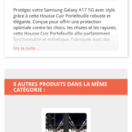
Protégez votre Samsung Galaxy A17 5G avec style
grâce à cette Housse Cuir Portefeuille robuste et
élégante. Conçue pour offrir une protection
optimale contre les chocs, les chutes et les rayures,
cette Housse Cuir Portefeuille allie parfaitement
fonctionnalité et esthétique. Fabriquée avec des
matériaux de haute qualité, elle assure une
lire la suite...
durabilité exceptionnelle tout en restant légère et
facile à manipuler. Son design moderne et raffiné
s'adapte à votre Samsung Galaxy A17 5G tout en
offrant un accès facile à toutes les fonctionnalités.
Ne laissez pas votre Samsung Galaxy A17 5G sans
protection.
8 AUTRES PRODUITS DANS LA MÊME
CATÉGORIE :