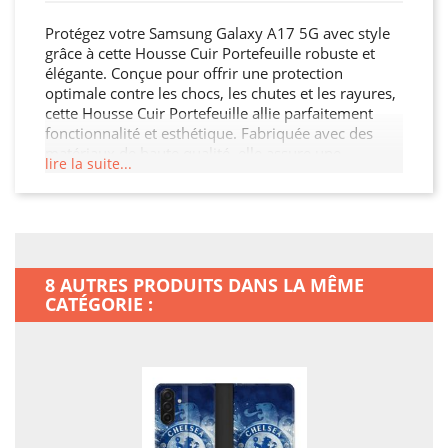
Protégez votre Samsung Galaxy A17 5G avec style
grâce à cette Housse Cuir Portefeuille robuste et
élégante. Conçue pour offrir une protection
optimale contre les chocs, les chutes et les rayures,
cette Housse Cuir Portefeuille allie parfaitement
fonctionnalité et esthétique. Fabriquée avec des
matériaux de haute qualité, elle assure une
lire la suite...
durabilité exceptionnelle tout en restant légère et
facile à manipuler. Son design moderne et raffiné
s'adapte à votre Samsung Galaxy A17 5G tout en
offrant un accès facile à toutes les fonctionnalités.
Ne laissez pas votre Samsung Galaxy A17 5G sans
protection.
8 AUTRES PRODUITS DANS LA MÊME
CATÉGORIE :