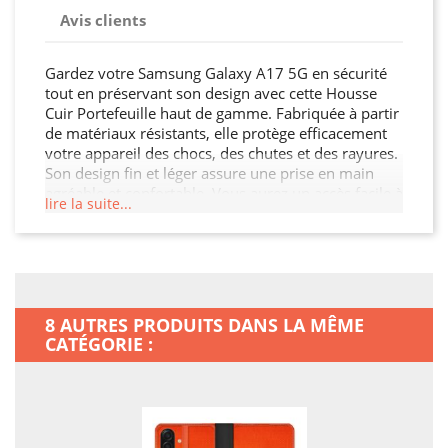
Avis clients
Gardez votre Samsung Galaxy A17 5G en sécurité
tout en préservant son design avec cette Housse
Cuir Portefeuille haut de gamme. Fabriquée à partir
de matériaux résistants, elle protège efficacement
votre appareil des chocs, des chutes et des rayures.
Son design fin et léger assure une prise en main
agréable et confortable. Vous aurez un accès facile à
lire la suite...
tous les ports et boutons de votre Samsung Galaxy
A17 5G grâce à sa découpe précise. Choisissez cette
Housse Cuir Portefeuille pour préserver l'intégrité
de votre Samsung Galaxy A17 5G tout en ajoutant
un peu de style.
8 AUTRES PRODUITS DANS LA MÊME
CATÉGORIE :