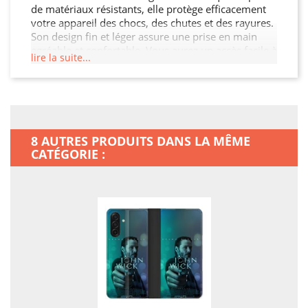
de matériaux résistants, elle protège efficacement
votre appareil des chocs, des chutes et des rayures.
Son design fin et léger assure une prise en main
agréable et confortable. Vous aurez un accès facile à
lire la suite...
tous les ports et boutons de votre Samsung Galaxy
A17 5G grâce à sa découpe précise. Choisissez cette
Housse Cuir Portefeuille pour préserver l'intégrité
de votre Samsung Galaxy A17 5G tout en ajoutant
un peu de style.
8 AUTRES PRODUITS DANS LA MÊME
CATÉGORIE :