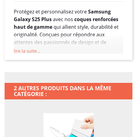
Protégez et personnalisez votre
Samsung
Galaxy S25 Plus
avec nos
coques renforcées
haut de gamme
qui allient style, durabilité et
originalité. Conçues pour répondre aux
attentes des passionnés de design et de
performance, ces coques offrent une
lire la suite...
protection robuste contre les chocs, les
rayures et les chutes accidentelles
, tout en
reflétant votre personnalité grâce à une vaste
sélection de motifs captivants.
2 AUTRES PRODUITS DANS LA MÊME
????
Large Gamme de Designs Uniques
????
CATÉGORIE :
Exprimez vos passions et votre créativité avec
des
motifs soigneusement sélectionnés
pour
satisfaire tous les goûts :
????
Mangas
: Retrouvez vos personnages préférés
issus des plus grandes séries comme
Naruto
,