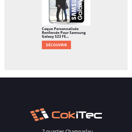
parfaitement normal… Ce n'est pas quand il
sera trop tard qu'il faudra songer à l'achat
d'une protection…
Coque Personnalisée
Renforcée Pour Samsung
Galaxy S23 FE...
DÉCOUVRIR
7 quartier Champarlau