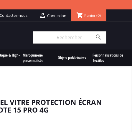
shopping_cart

Contactez-nous
Panier
(0)
Connexion

tique & High-
Maroquinerie
Personnalisations de
Objets publicitaires
personnalisée
Textiles
EL VITRE PROTECTION ÉCRAN
TE 15 PRO 4G