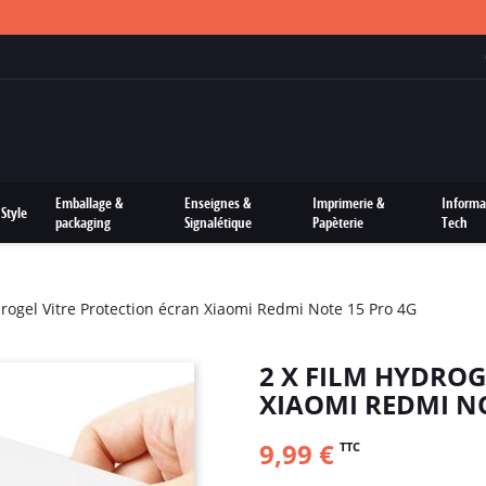
FRAIS DE PORTS OFFERTS SUR TOUTES LES COMMANDES
Emballage &
Enseignes &
Imprimerie &
Informa
Style
packaging
Signalétique
Papèterie
Tech
drogel Vitre Protection écran Xiaomi Redmi Note 15 Pro 4G
2 X FILM HYDROG
XIAOMI REDMI NO
9,99 €
TTC