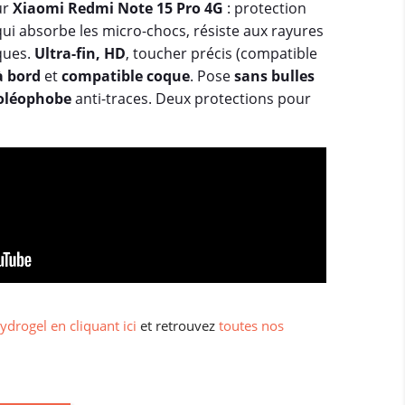
ur
Xiaomi Redmi Note 15 Pro 4G
: protection
ui absorbe les micro-chocs, résiste aux rayures
ques.
Ultra-fin, HD
, toucher précis (compatible
à bord
et
compatible coque
. Pose
sans bulles
oléophobe
anti-traces. Deux protections pour
ydrogel en cliquant ici
et retrouvez
toutes nos