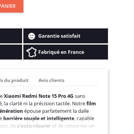
PANIER
Garantie satisfait
Fabriqué en France
ls du produit
Avis clients
re
Xiaomi Redmi Note 15 Pro 4G
sans
 la clarté ni la précision tactile. Notre
film
génération
épouse parfaitement la dalle
ne
barrière souple et intelligente
, capable
hocs, de
s’auto-réparer
et de conserver un
r après jour. Contrairement aux verres