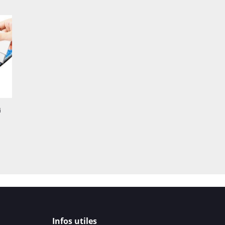
Clarté & confort v
Transparence 99 %
: re
préservé, HDR respecté
Traitement oléophobe
coup de chiffon suffit.
Lissage optique
: surfa
i
idéal jeux/scroll.
Anti-reflets (option ma
reflets et améliorer la li
Sensibilité tactile
Toucher natif
: aucune 
commandes in-game in
Infos utiles