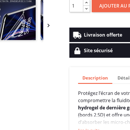
AJOUTER AU 

Livraison offerte
Site sécurisé
Description
Détai
Protégez l’écran de vot
compromettre la fluidité,
hydrogel de dernière 
(bords 2.5D) et offre u
d’absorber les micro-c
affichage ultra-net
jou