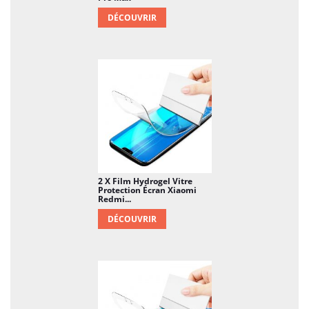
protection contre les rayons ultraviolets,
DÉCOUVRIR
aidant à prévenir la décoloration de
l'écran.
Facilité de nettoyage :
Le matériau
hydrogel est souvent résistant aux
empreintes digitales et à la saleté,
facilitant le nettoyage de l'écran.
2 X Film Hydrogel Vitre
Protection Écran Xiaomi
Redmi...
DÉCOUVRIR