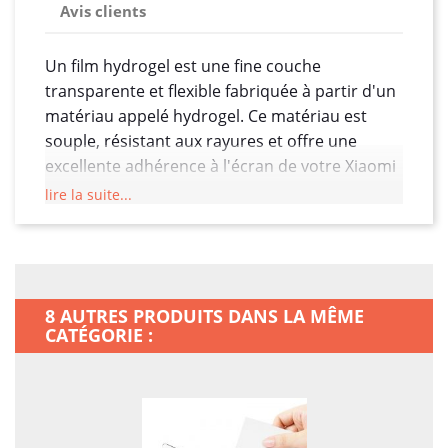
Avis clients
Un film hydrogel est une fine couche
transparente et flexible fabriquée à partir d'un
matériau appelé hydrogel. Ce matériau est
souple, résistant aux rayures et offre une
excellente adhérence à l'écran de votre Xiaomi
Redmi Note 14 5G.
lire la suite...
Protection contre les rayures :
Le film
hydrogel est conçu pour protéger l'écran
de votre smartphone contre les rayures
quotidiennes, les éraflures et les marques
8 AUTRES PRODUITS DANS LA MÊME
de doigts.
CATÉGORIE :
Auto-réparation :
Certains films hydrogel
ont la capacité d'auto-réparation, ce qui
signifie que les petites éraflures et
marques peuvent disparaître avec le