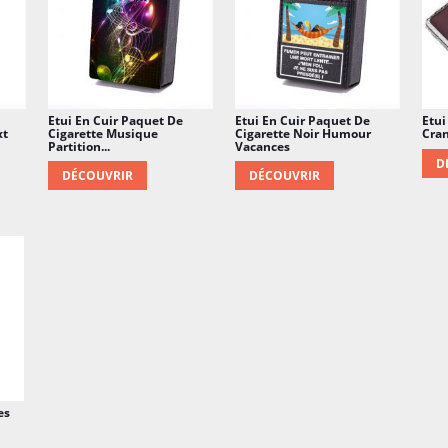
Etui En Cuir Paquet De
Etui En Cuir Paquet De
Etui
xt
Cigarette Musique
Cigarette Noir Humour
Cra
Partition...
Vacances
D
DÉCOUVRIR
DÉCOUVRIR
es