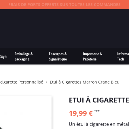
FRAIS DE PORTS OFFERTS SUR TOUTES LES COMMANDES
Emballage &
Enseignes &
Imprimerie &
Informa
Style
packaging
Signalétique
Papèterie
Tech
E-cigarette Personnalisé
Etui à Cigarettes Marron Crane Bleu
ETUI À CIGARET
19,99 €
TTC
Un étui à cigarette en métal