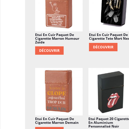
Etui En Cuir Paquet De
Etui En Cuir Paquet De
Cigarette Marron Humour
Cigarette Tete Mort Ne
Zoide
DÉCOUVRIR
DÉCOUVRIR
Etui En Cuir Paquet De
Etui Paquet 20 Cigarett
Cigarette Marron Demain
En Aluminium
Personnalisé Noir