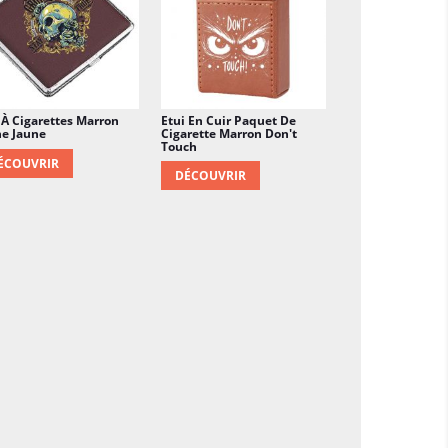
 À Cigarettes Marron
Etui En Cuir Paquet De
ne Jaune
Cigarette Marron Don't
Touch
ÉCOUVRIR
DÉCOUVRIR