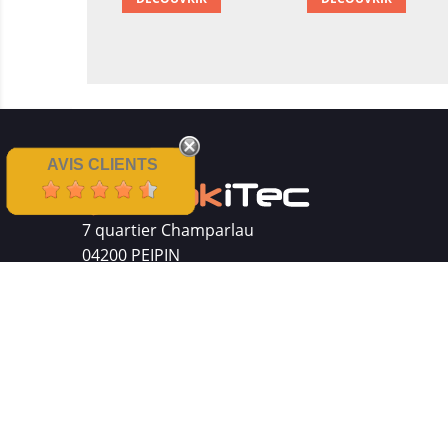
AVIS CLIENTS
7 quartier Champarlau
04200 PEIPIN
Siret : 511 512 410 00016
Mentions légales
|
CGV