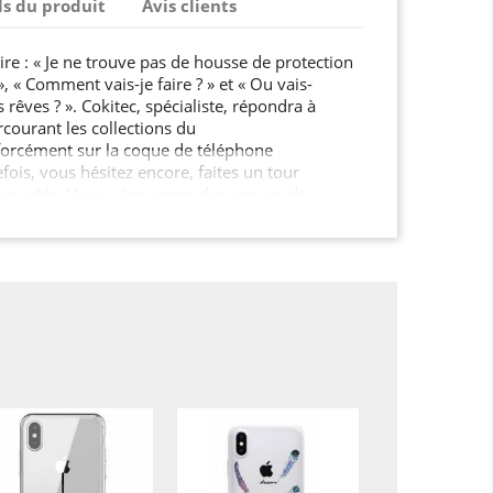
ls du produit
Avis clients
re : « Je ne trouve pas de housse de protection
 « Comment vais-je faire ? » et « Ou vais-
 rêves ? ». Cokitec, spécialiste, répondra à
rcourant les collections du
orcément sur la coque de téléphone
efois, vous hésitez encore, faites un tour
veautés. Vous y trouverez des coques de
nies, et des housses pour tablette très
 motifs et divers univers. Et
de jouer la carte de l’originalité? Pourquoi ne pas
ccessoires, avec vos propres photos
e cadeau sympa me direz-
omiser une coque en silicone…
 votre choix, sur l’outil à personnalisé, bien sûr!
ulement 3 étapes : 1) choisissez une coque en gel
r Iphone X2) ajoutez une photo, mon texte,...
personnalisée. Cokitec s'occupe du reste! Pour
 pas de commander votre film de protection !