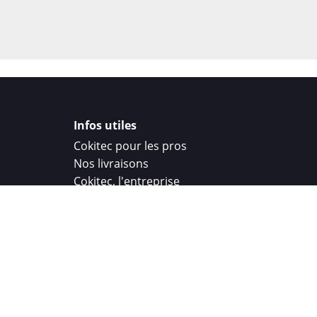
Infos utiles
Cokitec pour les pros
Nos livraisons
Cokitec, l'entreprise
Droit de rétractation
Parrainage
Cokitec Challenge
Coque personnalisee