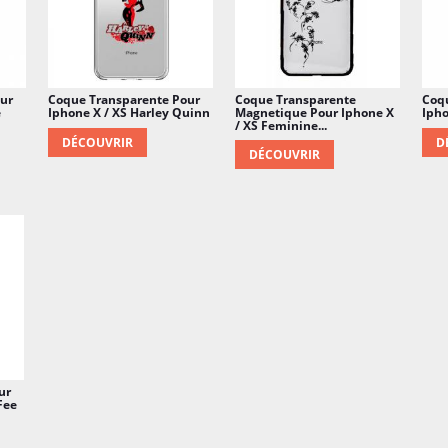
ur
Coque Transparente Pour
Coque Transparente
Coq
e
Iphone X / XS Harley Quinn
Magnetique Pour Iphone X
Ipho
/ XS Feminine...
DÉCOUVRIR
D
DÉCOUVRIR
ur
Fee