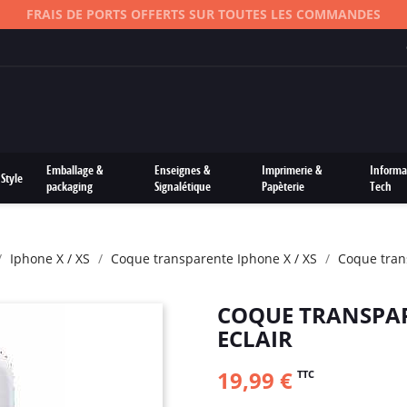
FRAIS DE PORTS OFFERTS SUR TOUTES LES COMMANDES
Emballage &
Enseignes &
Imprimerie &
Informa
Style
packaging
Signalétique
Papèterie
Tech
Iphone X / XS
Coque transparente Iphone X / XS
Coque trans
COQUE TRANSPAR
ECLAIR
19,99 €
TTC