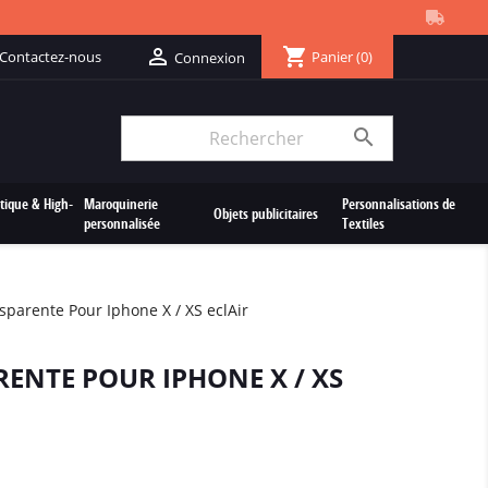
shopping_cart

Contactez-nous
Panier
(0)
Connexion

tique & High-
Maroquinerie
Personnalisations de
Objets publicitaires
personnalisée
Textiles
parente Pour Iphone X / XS eclAir
ENTE POUR IPHONE X / XS