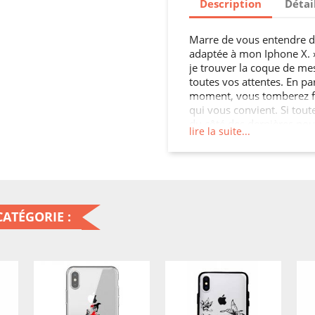
Description
Détai
Marre de vous entendre di
adaptée à mon Iphone X. »,
je trouver la coque de mes
toutes vos attentes. En pa
moment, vous tomberez f
qui vous convient. Si tout
du côté des dernières nou
lire la suite...
smartphone imprimées ou u
tendances, avec différents
si votre choix était celui 
personnaliser un de nos a
et textes perso ? Une idé
vous, mais comment cust
ATÉGORIE :
En personnalisant l’étui de
C’est simple et rapide, se
ou une housse en cuir pou
3) validez votre création 
assurer un max, n’oubliez