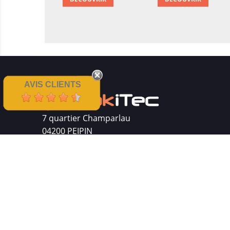
AVIS CLIENTS
7 quartier Champarlau
04200 PEIPIN
Siret : 511 512 410 00016
Mentions légales
|
CGV