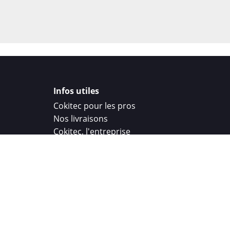
Infos utiles
Cokitec pour les pros
Nos livraisons
Cokitec, l'entreprise
Droit de rétractation
Parrainage
Cokitec Challenge
Coque personnalisee