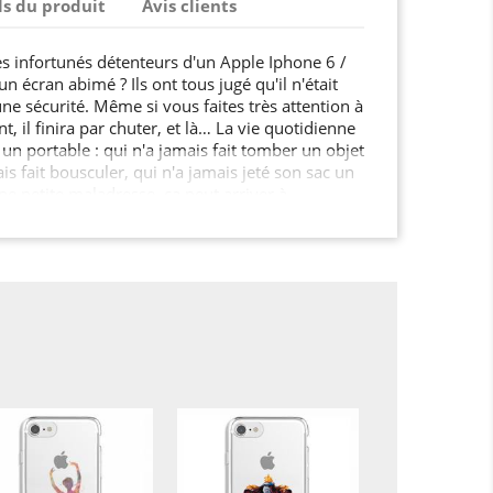
ls du produit
Avis clients
es infortunés détenteurs d'un Apple Iphone 6 /
n écran abimé ? Ils ont tous jugé qu'il n'était
ne sécurité. Même si vous faites très attention à
, il finira par chuter, et là… La vie quotidienne
un portable : qui n'a jamais fait tomber un objet
ais fait bousculer, qui n'a jamais jeté son sac un
Une petite maladresse, ça peut arriver à
sement, la solidité d'un mobile n'est pas
 son prix d'achat… En plus des fêlures d'écran,
nt, on peut en plus aujourd'hui ajouter la coque
té de retour en arrière. Avoir envie de protéger
'est absolument légitime… Il est plus sage d'
t pour protéger efficacement son smartphone,
t de le réparer ou en acheter un neuf après
n !