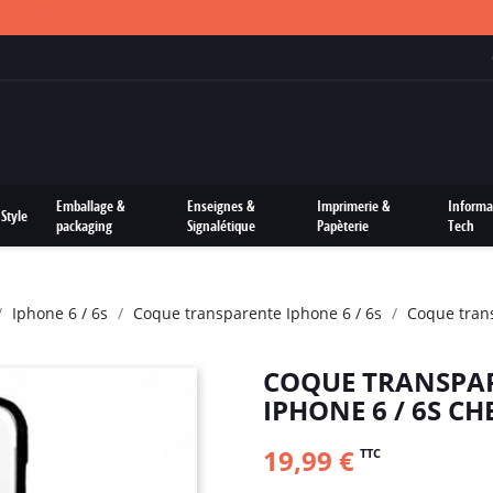
FRAIS DE PORTS OFFERTS SUR TOUTES LES COMMANDES
Emballage &
Enseignes &
Imprimerie &
Informa
Style
packaging
Signalétique
Papèterie
Tech
Iphone 6 / 6s
Coque transparente Iphone 6 / 6s
Coque tran
COQUE TRANSPA
IPHONE 6 / 6S C
19,99 €
TTC