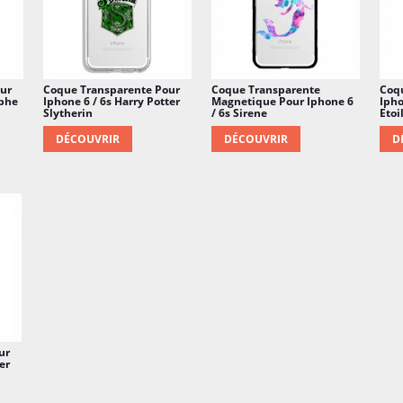
ur
Coque Transparente Pour
Coque Transparente
Coq
mphe
Iphone 6 / 6s Harry Potter
Magnetique Pour Iphone 6
Ipho
Slytherin
/ 6s Sirene
Etoi
DÉCOUVRIR
DÉCOUVRIR
D
ur
er