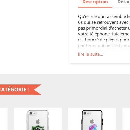
Description
Détai
Qu'est-ce qui rassemble l
6s qui se retrouvent avec u
pas primordial d'acheter u
votre téléphone, fatalement
est bourré de pièges pour 
par terre, qui ne s'est jam
peu trop vite par terre ? 
lire la suite...
n'importe qui ! Malheureu
toujours proportionnelle à
des touches qui se bloque
qui se tord sans possibili
efficacement son mobile, c
acheter tout ce qu'il fau
ATÉGORIE :
plutôt que d'être contrain
quelques mois d'utilisatio