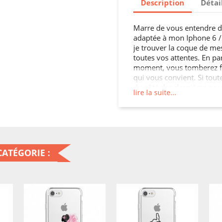
Description
Détai
Marre de vous entendre di
adaptée à mon Iphone 6 / 6
je trouver la coque de mes
toutes vos attentes. En pa
moment, vous tomberez f
qui vous convient. Si tout
du côté des dernières nou
lire la suite...
smartphone imprimées ou u
tendances, avec différents
si votre choix était celui 
personnaliser un de nos a
et textes perso ? Une idé
vous, mais comment cust
ATÉGORIE :
En personnalisant l’étui de
C’est simple et rapide, se
ou une housse en cuir pou
mon texte,...
3) validez votre création 
assurer un max, n’oubliez