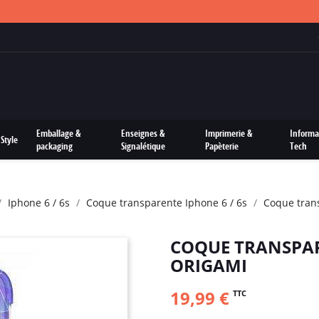
FRAIS DE PORTS OFFERTS SUR TOUTES LES COMMANDES
Emballage &
Enseignes &
Imprimerie &
Informa
Style
packaging
Signalétique
Papèterie
Tech
Iphone 6 / 6s
Coque transparente Iphone 6 / 6s
Coque trans
COQUE TRANSPAR
ORIGAMI
19,99 €
TTC