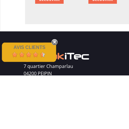
AVIS CLIENTS
7 quartier Champarlau
04200 PEIPIN
Siret : 511 512 410 00016
Mentions légales
|
CGV