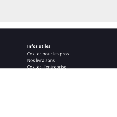
Infos utiles
Cokitec pour les pros
Nos livraisons
Cokitec, l'entreprise
Droit de rétractation
Parrainage
Cokitec Challenge
Coque personnalisee