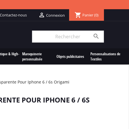
shopping_cart

Contactez-nous
Panier
(0)
Connexion

tique & High-
Maroquinerie
Personnalisations de
Objets publicitaires
personnalisée
Textiles
parente Pour Iphone 6 / 6s Origami
ENTE POUR IPHONE 6 / 6S