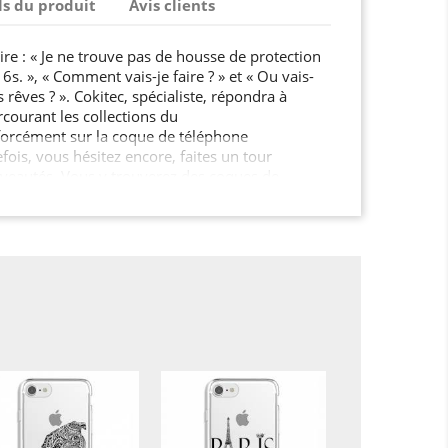
ls du produit
Avis clients
re : « Je ne trouve pas de housse de protection
s. », « Comment vais-je faire ? » et « Ou vais-
 rêves ? ». Cokitec, spécialiste, répondra à
rcourant les collections du
orcément sur la coque de téléphone
efois, vous hésitez encore, faites un tour
veautés. Vous y trouverez des coques de
nies, et des housses pour tablette très
 motifs et divers univers. Et
de jouer la carte de l’originalité? Pourquoi ne pas
ccessoires, avec vos propres photos
e cadeau sympa me direz-
omiser une coque en silicone…
 votre choix, sur l’outil à personnalisé, bien sûr!
ulement 3 étapes : 1) choisissez une coque en gel
r Iphone 6 / 6s2) ajoutez une photo,
personnalisée. Cokitec s'occupe du reste! Pour
 pas de commander votre film de protection !