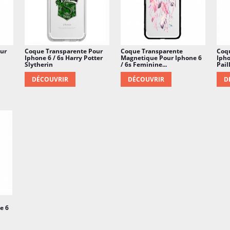
ur
Coque Transparente Pour
Coque Transparente
Coq
Iphone 6 / 6s Harry Potter
Magnetique Pour Iphone 6
Ipho
Slytherin
/ 6s Feminine...
Pail
DÉCOUVRIR
DÉCOUVRIR
D
e 6