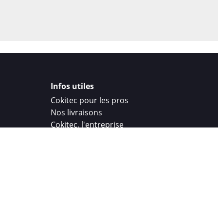
Infos utiles
Cokitec pour les pros
Nos livraisons
Cokitec, l'entreprise
Droit de rétractation
Parrainage
Cokitec Challenge
Coque personnalisee