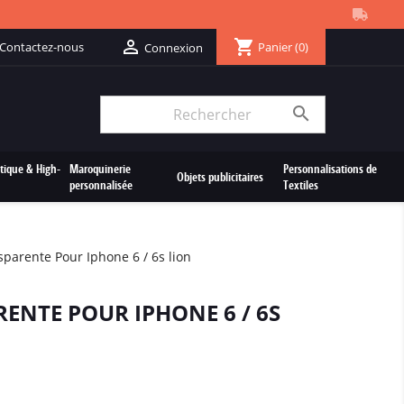
shopping_cart

Contactez-nous
Panier
(0)
Connexion

tique & High-
Maroquinerie
Personnalisations de
Objets publicitaires
personnalisée
Textiles
parente Pour Iphone 6 / 6s lion
ENTE POUR IPHONE 6 / 6S