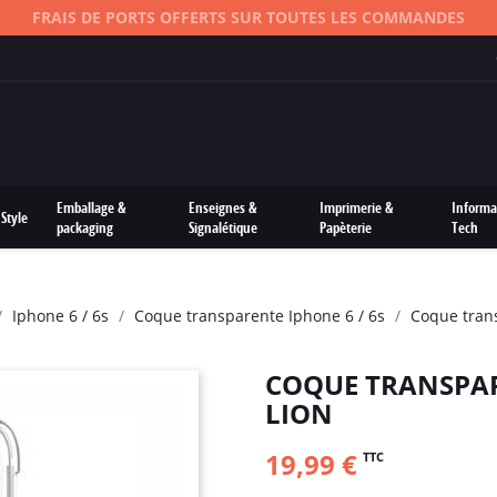
FRAIS DE PORTS OFFERTS SUR TOUTES LES COMMANDES
Emballage &
Enseignes &
Imprimerie &
Informa
Style
packaging
Signalétique
Papèterie
Tech
Iphone 6 / 6s
Coque transparente Iphone 6 / 6s
Coque trans
COQUE TRANSPAR
LION
19,99 €
TTC