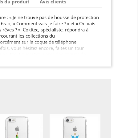
ls du produit
Avis clients
re : « Je ne trouve pas de housse de protection
s. », « Comment vais-je faire ? » et « Ou vais-
 rêves ? ». Cokitec, spécialiste, répondra à
rcourant les collections du
orcément sur la coque de téléphone
efois, vous hésitez encore, faites un tour
veautés. Vous y trouverez des coques de
nies, et des housses pour tablette très
 motifs et divers univers. Et
de jouer la carte de l’originalité? Pourquoi ne pas
ccessoires, avec vos propres photos
e cadeau sympa me direz-
omiser une coque en silicone…
 votre choix, sur l’outil à personnalisé, bien sûr!
ulement 3 étapes : 1) choisissez une coque en gel
r Iphone 6 / 6s2) ajoutez une photo,
personnalisée. Cokitec s'occupe du reste! Pour
 pas de commander votre film de protection !