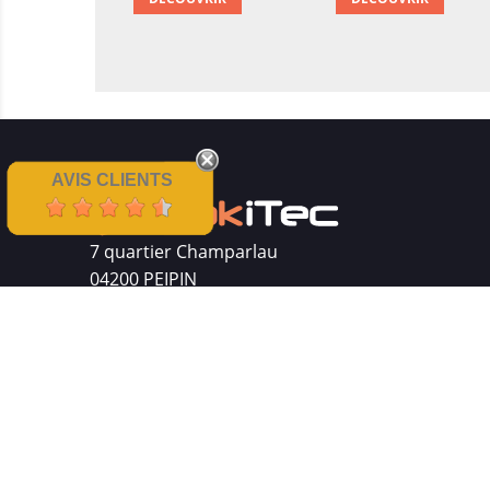
AVIS CLIENTS
7 quartier Champarlau
04200 PEIPIN
Siret : 511 512 410 00016
Mentions légales
|
CGV