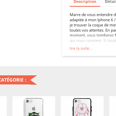
Description
Détai
Marre de vous entendre di
adaptée à mon Iphone 6 / 6
je trouver la coque de mes
toutes vos attentes. En pa
moment, vous tomberez f
qui vous convient. Si tout
du côté des dernières nou
lire la suite...
smartphone imprimées ou u
tendances, avec différents
si votre choix était celui 
personnaliser un de nos a
et textes perso ? Une idé
vous, mais comment cust
ATÉGORIE :
En personnalisant l’étui de
C’est simple et rapide, se
ou une housse en cuir pou
mon texte,...
3) validez votre création 
assurer un max, n’oubliez