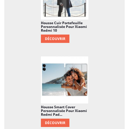
Housse Cuir Portefeuille
Personnalisée Pour Xiaomi
Redmi 10
DÉCOUVRIR
Housse Smart Cover
Personnalisée Pour Xiaomi
Redmi Pad...
DÉCOUVRIR