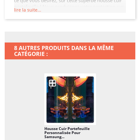
ce que vous désirez, sur cette superbe housse cuir
portefeuille ! Nous produisons votre protection sur
lire la suite...
mesure, pour votre Huawei P40 Pro ! Et votre
téléphone vous ressemblera à 100% !
8 AUTRES PRODUITS DANS LA MÊME
CATÉGORIE :
Housse Cuir Portefeuille
Personnalisée Pour
Samsung...