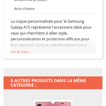
Avis clients
La coque personnalisée pour le Samsung
Galaxy A15 représente l'accessoire idéal pour
ceux qui cherchent à allier style,
personnalisation et protection efficace pour
leur appareil. Conçue spécifiquement pour
s'adapter aux dimensions uniques du Galaxy
lire la suite...
A15, cette coque sur mesure offre une
protection robuste sans compromettre l'accès
aux fonctionnalités clés du téléphone, y
compris les boutons de volume, le port de
8 AUTRES PRODUITS DANS LA MÊME
charge, et la caméra.
CATÉGORIE :
Fabriquée à partir de matériaux de haute
qualité, cette coque est conçue pour absorber
les chocs et protéger votre téléphone contre