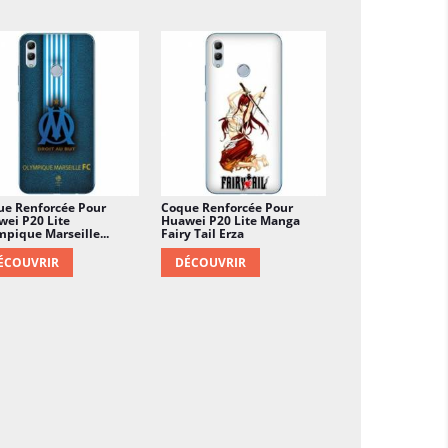
eu plus plaisant…
ue Renforcée Pour
Coque Renforcée Pour
ei P20 Lite
Huawei P20 Lite Manga
pique Marseille...
Fairy Tail Erza
ÉCOUVRIR
DÉCOUVRIR