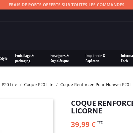
Emballage &
Enseignes &
Imprimerie &
Informa
Style
packaging
Signalétique
Papèterie
Tech
P20 Lite
Coque P20 Lite
Coque Renforcée Pour Huawei P20 Li
COQUE RENFORCÉ
LICORNE
39,99 €
TTC