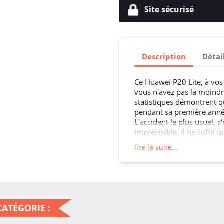
Site sécurisé
Description
Détai
Ce Huawei P20 Lite, à vos 
vous n'avez pas la moind
statistiques démontrent q
pendant sa première année
L'accident le plus usuel, 
imprévisible, il ne suffit 
smartphone. Bon, pas sys
lire la suite...
enfoncée et inutilisable, c
votre smartphone. Seule l'
dans la majorité des cas.
mobile soit tout bonnement
ne suffit que d'une fois, p
de statistiques, vous avez
ATÉGORIE :
coque silicone tpu vous c
bénéfice de cet achat est 