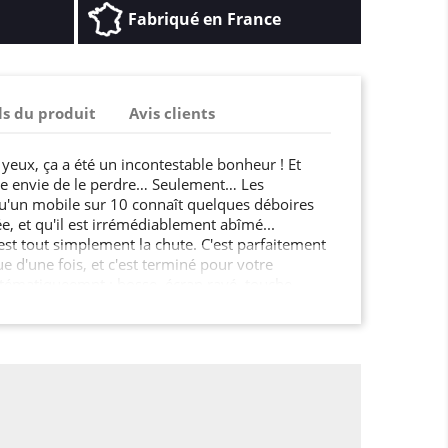
Fabriqué en France
ls du produit
Avis clients
yeux, ça a été un incontestable bonheur ! Et
re envie de le perdre… Seulement… Les
u'un mobile sur 10 connaît quelques déboires
, et qu'il est irrémédiablement abîmé...
c'est tout simplement la chute. C'est parfaitement
que d'une fois, et c'est terminé pour votre
tématiqueemnt : bosse, écran rayé, touche
ela n'ira pas jusqu'à l'anihilation absolue de
 esthétique de votre appareil sera impactée,
 Malheureusement, il se peut aussi que votre
 hors d'usage. Ce qui est embêtant, c'est qu'il
our que le sort en soi jeté. Bon, on a fait assez
 compris ce qu'on veut exprimer : avec cette
ouvrez durablement votre mobile. Le ratio coût-
énormément positif ! Et avec tout ça, votre