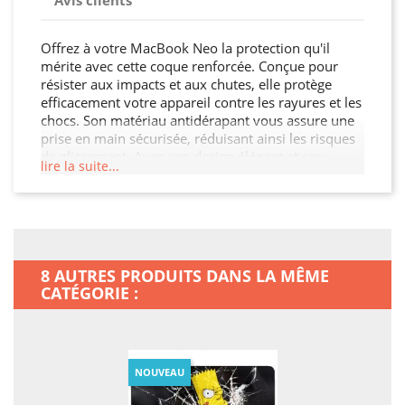
Avis clients
Offrez à votre MacBook Neo la protection qu'il
mérite avec cette coque renforcée. Conçue pour
résister aux impacts et aux chutes, elle protège
efficacement votre appareil contre les rayures et les
chocs. Son matériau antidérapant vous assure une
prise en main sécurisée, réduisant ainsi les risques
de glissement. Avec son design élégant et ses
lire la suite...
découpes précises, cette coque permet un accès
facile à tous les ports et boutons. Protégez votre
investissement et ajoutez une touche de style à
votre MacBook Neo.
8 AUTRES PRODUITS DANS LA MÊME
CATÉGORIE :
NOUVEAU