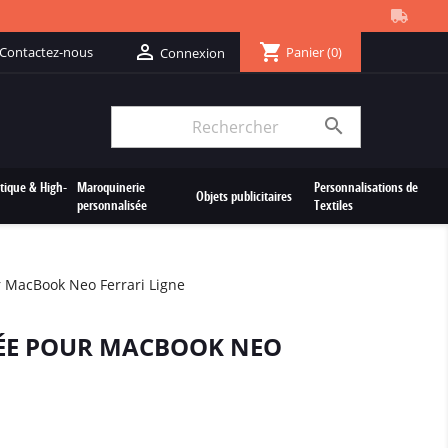
shopping_cart

Contactez-nous
Panier
(0)
Connexion

tique & High-
Maroquinerie
Personnalisations de
Objets publicitaires
personnalisée
Textiles
 MacBook Neo Ferrari Ligne
ÉE POUR MACBOOK NEO