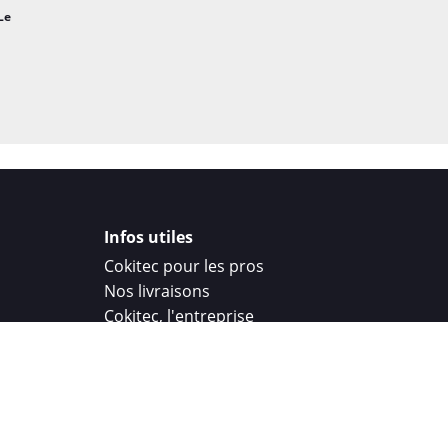
Le
Infos utiles
Cokitec pour les pros
Nos livraisons
Cokitec, l'entreprise
Droit de rétractation
Parrainage
Cokitec Challenge
Coque personnalisee