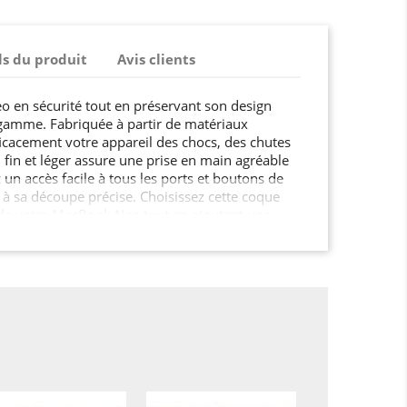
ls du produit
Avis clients
 en sécurité tout en préservant son design
 gamme. Fabriquée à partir de matériaux
fficacement votre appareil des chocs, des chutes
 fin et léger assure une prise en main agréable
 un accès facile à tous les ports et boutons de
à sa découpe précise. Choisissez cette coque
é de votre MacBook Neo tout en ajoutant une