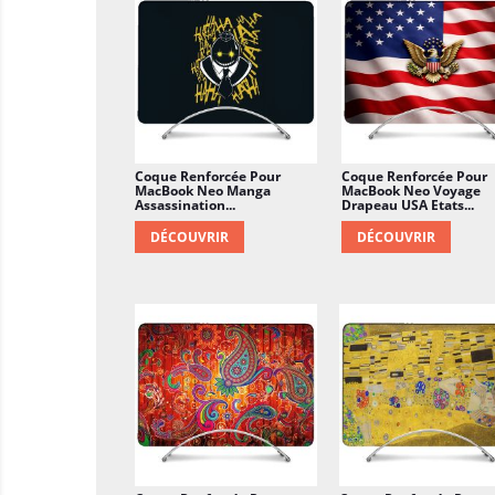
Coque Renforcée Pour
Coque Renforcée Pour
MacBook Neo Manga
MacBook Neo Voyage
Assassination...
Drapeau USA Etats...
DÉCOUVRIR
DÉCOUVRIR