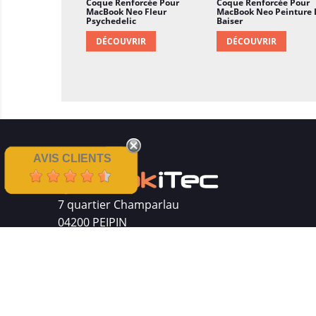
Coque Renforcée Pour
Coque Renforcée Pour
MacBook Neo Fleur
MacBook Neo Peinture 
Psychedelic
Baiser
DÉCOUVRIR
DÉCOUVRIR
AVIS CLIENTS
7 quartier Champarlau
04200 PEIPIN
Siret : 511 512 410 00016