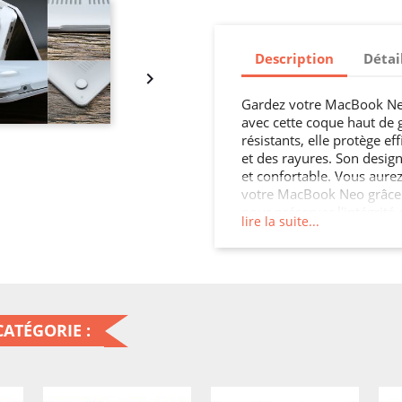
Description
Détai

Gardez votre MacBook Neo
avec cette coque haut de
résistants, elle protège e
et des rayures. Son design
et confortable. Vous aurez
votre MacBook Neo grâce 
pour préserver l'intégrit
lire la suite...
touche de sophistication.
ATÉGORIE :