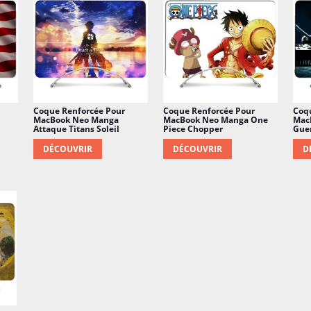
Coque Renforcée Pour
Coque Renforcée Pour
Coq
MacBook Neo Manga
MacBook Neo Manga One
MacB
Attaque Titans Soleil
Piece Chopper
Guer
DÉCOUVRIR
DÉCOUVRIR
D