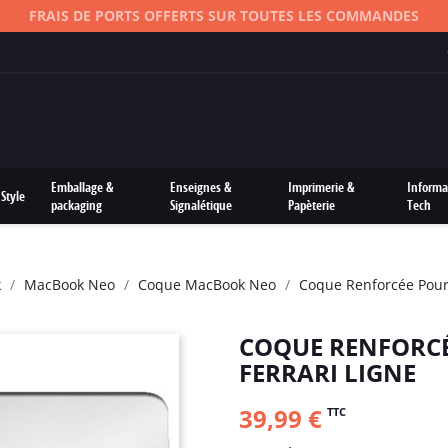
FRAIS DE PORTS OFFERTS SUR TOUTES LES COMMANDES
Emballage &
Enseignes &
Imprimerie &
Informa
Style
packaging
Signalétique
Papèterie
Tech
k
MacBook Neo
Coque MacBook Neo
Coque Renforcée Pour
COQUE RENFORC
FERRARI LIGNE
39,99 €
TTC