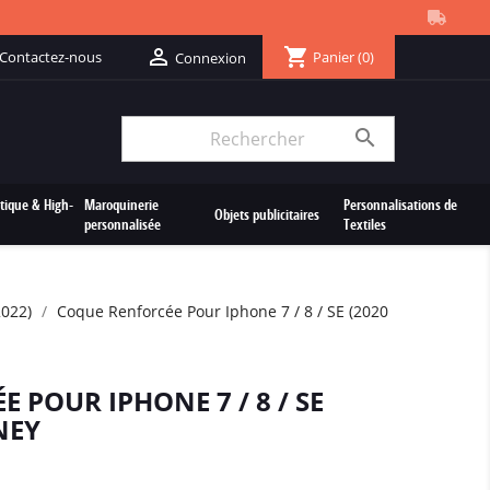
shopping_cart

Contactez-nous
Panier
(0)
Connexion

tique & High-
Maroquinerie
Personnalisations de
Objets publicitaires
personnalisée
Textiles
2022)
Coque Renforcée Pour Iphone 7 / 8 / SE (2020
 POUR IPHONE 7 / 8 / SE
NEY