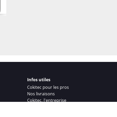
Infos utiles
Cokitec pour les pros
Nos livraisons
Cokitec, l'entreprise
Droit de rétractation
Parrainage