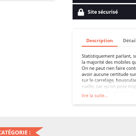
Site sécurisé
Description
Détai
Statistiquement parlant, su
la majorité des mobiles q
On ne peut rien faire cont
avoir aucune certitude sur
sur le carrelage, bouscula
ruelle, sac qu'on pose tro
ça va très très vite ! De n
lire la suite...
très cher qu'il est invulné
se bloquent, on peut en pl
complètement. Avoir envie
totalement normal Comme l
que guérir !
ATÉGORIE :