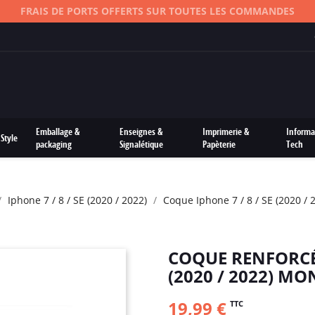
FRAIS DE PORTS OFFERTS SUR TOUTES LES COMMANDES
Emballage &
Enseignes &
Imprimerie &
Informa
Style
packaging
Signalétique
Papèterie
Tech
Iphone 7 / 8 / SE (2020 / 2022)
Coque Iphone 7 / 8 / SE (2020 / 
COQUE RENFORCÉE
(2020 / 2022) MO
19,99 €
TTC