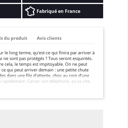
Fabriqué en France
ls du produit
Avis clients
r le long terme, qu'est-ce qui finira par arriver à
ui ne sont pas protégés ? Tous seront esquintés.
re cela, le temps est impitoyable. On ne peut
 ce qui peut arriver demain : une petite chute
des dans une file d'attente, choc au coin d'une
p rapidement. Casser son téléphone, ça va vite,
os jours, ce n'est pas parce qu'un mobile coûte
rable En plus des fêlures d'écran, des touches qui
us aujourd'hui ajouter la coque qui se tord
 de protéger efficacement son mobile, c'est
e dit l'adage populaire, mieux vaut prévenir