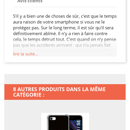
Avis clients
S'il y a bien une de choses de sûr, c'est que le temps
aura raison de votre smartphone si vous ne le
protégez pas. Sur le long terme, il est sûr qu'il sera
définitivement abîmé. Il n'y a rien à faire contre
cela, le temps détruit tout. C'est quand on n'y pense
pas que les accidents arrivent : qui n'a jamais fait
tomber un objet par terre, qui ne s'est jamais fait
lire la suite...
bousculer, qui n'a jamais jeté son sac un peu trop
vite par terre ? Il suffira d'une seule fois, et vous le
regretterez amèrement ! De nos jours, ce n'est pas
parce qu'un téléphone vous a coûté un bras qu'il est
invulnérable Fêlures, bosses, touches qui
s'enfoncent définitivement, la liste de ce qui peut
8 AUTRES PRODUITS DANS LA MÊME
impacter votre appareil est longue... Plutôt que de
CATÉGORIE :
prendre une assurance pas forcément
indispensable pour votre téléphone, faites un
premier pas en le couvrant avantageusement