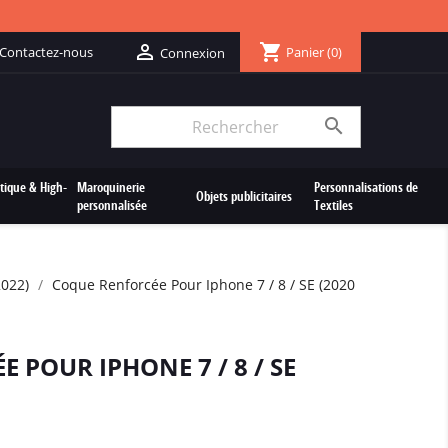
shopping_cart

Contactez-nous
Panier
(0)
Connexion

tique & High-
Maroquinerie
Personnalisations de
Objets publicitaires
personnalisée
Textiles
2022)
Coque Renforcée Pour Iphone 7 / 8 / SE (2020
 POUR IPHONE 7 / 8 / SE