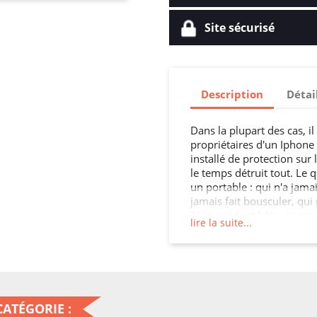
Site sécurisé
Description
Détai
Dans la plupart des cas, i
propriétaires d'un Iphone 7
installé de protection sur 
le temps détruit tout. Le
un portable : qui n'a jamai
jamais fait bousculer, qui 
? Un accident bête, ça peu
lire la suite...
résistance d'un téléphone 
d'achat Les touches de vot
féler, et aujourd'hui, il 
on l'entend souvent, mieu
ATÉGORIE :