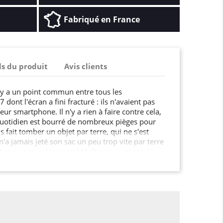
Fabriqué en France
ls du produit
Avis clients
l y a un point commun entre tous les
 dont l'écran a fini fracturé : ils n'avaient pas
leur smartphone. Il n'y a rien à faire contre cela,
 quotidien est bourré de nombreux pièges pour
s fait tomber un objet par terre, qui ne s'est
n'a jamais jeté son sac un peu trop vite par terre
t arriver tous les jours ! Malheureusement, la
n'est pas toujours proportionnelle à son prix
re appareil peuvent se bloquer, l'écran peut se
est également possible de tordre la coque Comme
x vaut prévenir que guérir !