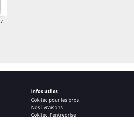
 /
Infos utiles
Cokitec pour les pros
Nos livraisons
Cokitec, l'entreprise
Droit de rétractation
Parrainage