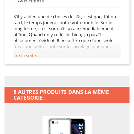
Avis clients
S'il y a bien une de choses de sûr, c'est que, tôt ou
tard, le temps jouera contre votre mobile. Sur le
long terme, il est sûr qu'il sera irrémédiablement
abîmé. Quand on y réfléchit bien, ça paraît
absolument évident. Il ne suffira que d'une seule
fois : une petite chute sur le carrelage, quelques
bousculades dans une file d'attente, choc au coin
lire la suite...
d'une ruelle, sac qu'on pose trop brusquement.
Personne n'est à l'abri ! C'est triste, mais on n'y peut
rien : même si vous payez votre smartphone très
cher, il n'en restera pas moins vulnérable. Les
touches de votre appareil peuvent se bloquer,
l'écran peut se féler, et aujourd'hui, vous pouvez
8 AUTRES PRODUITS DANS LA MÊME
aussi tordre la coque Au lieu de prendre une
CATÉGORIE :
assurance onéreuse pour votre mobile, pensez à
cette solution pratique et efficace