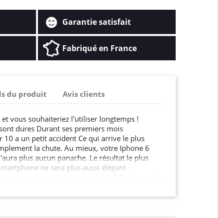
Garantie satisfait
Fabriqué en France
ls du produit
Avis clients
, et vous souhaiteriez l'utiliser longtemps !
s sont dures Durant ses premiers mois
r 10 a un petit accident Ce qui arrive le plus
mplement la chute. Au mieux, votre Iphone 6
 n'aura plus aucun panache. Le résultat le plus
martphone ne sera plus aussi élégant.
si que votre smartphone vous ait définitivement
 faire tomber de nombreuses fois, un seul
, le message a dû être entendu : avec cette
ter de vous en faire, et votre Iphone 6 vous en
oûter plusieurs centaines d'euros : le prix de