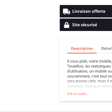
Livraison offerte
Site sécurisé
Description
Détai
Il vous plaît, votre mobile
Toutefois, les statistique
d'utilisation, un mobile su
couramment, c'est tout si
sera encore utile, mais il
commun, c'est que votre s
Néanmoins, il se peut aus
lire la suite...
quitté. Pas la peine de le
accident peut suffire. Bon
coque tpu, vous allez arrê
sera gré. Un mobile peut c