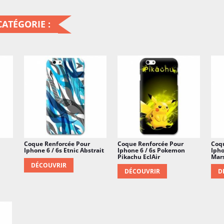
cette coque tpu est ridicu
nouvel achat de smartphone
ATÉGORIE :
car votre Iphone 6 sera e
Coque Renforcée Pour
Coque Renforcée Pour
Coq
Iphone 6 / 6s Etnic Abstrait
Iphone 6 / 6s Pokemon
Ipho
Pikachu EclAir
Mars
DÉCOUVRIR
DÉCOUVRIR
D