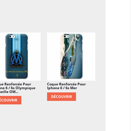
le si on le compare à ce que vous coûterait un
. Et ici, vous faites d'une pierre deux coups,
ncore plus beau.
ue Renforcée Pour
Coque Renforcée Pour
ne 6 / 6s Olympique
Iphone 6 / 6s Mer
eille OM...
DÉCOUVRIR
ÉCOUVRIR