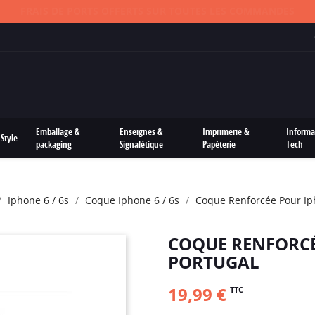
FRAIS DE PORTS OFFERTS SUR TOUTES LES COMMANDES
Emballage &
Enseignes &
Imprimerie &
Informa
Style
packaging
Signalétique
Papèterie
Tech
Iphone 6 / 6s
Coque Iphone 6 / 6s
Coque Renforcée Pour Iph
COQUE RENFORCÉE
PORTUGAL
19,99 €
TTC