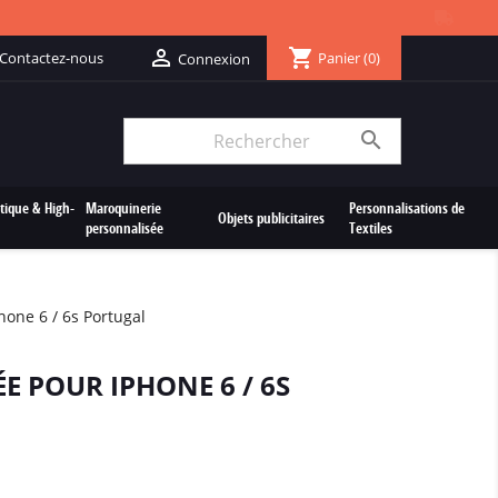
shopping_cart

Contactez-nous
Panier
(0)
Connexion

tique & High-
Maroquinerie
Personnalisations de
Objets publicitaires
personnalisée
Textiles
one 6 / 6s Portugal
 POUR IPHONE 6 / 6S