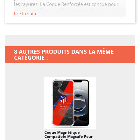
les rayures. La Coque Renforcée est conçue pour
épouser parfaitement les contours de votre Iphone
lire la suite...
16e, garantissant ainsi une protection sans
compromis tout en préservant son esthétique. De
plus, elle permet un accès facile à toutes les
fonctionnalités de votre Iphone 16e.
8 AUTRES PRODUITS DANS LA MÊME
CATÉGORIE :
Coque Magnétique
Compatible Magsafe Pour