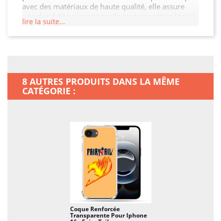
avec des matériaux de haute qualité, elle assure
une durabilité exceptionnelle tout en restant légère
lire la suite...
et facile à manipuler. Son design moderne et raffiné
s'adapte à votre Iphone 16e tout en offrant un accès
facile à toutes les fonctionnalités. Ne laissez pas
votre Iphone 16e sans protection, offrez-lui la
sécurité qu'il mérite !
8 AUTRES PRODUITS DANS LA MÊME
CATÉGORIE :
Coque Renforcée
Transparente Pour Iphone