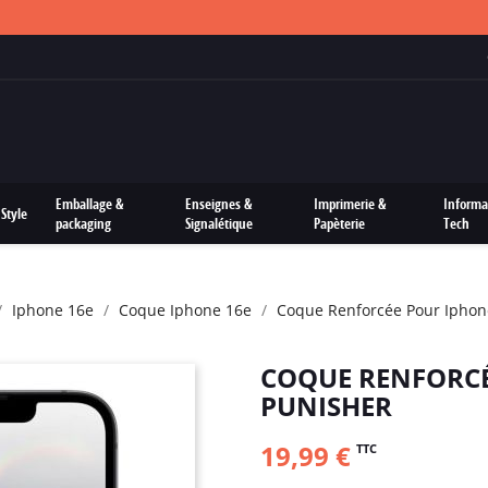
FRAIS DE PORTS OFFERTS SUR TOUTES LES COMMANDES
Emballage &
Enseignes &
Imprimerie &
Informa
Style
packaging
Signalétique
Papèterie
Tech
Iphone 16e
Coque Iphone 16e
Coque Renforcée Pour Iphon
COQUE RENFORCÉ
PUNISHER
19,99 €
TTC