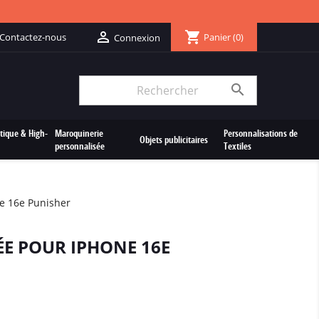
shopping_cart

Contactez-nous
Panier
(0)
Connexion

tique & High-
Maroquinerie
Personnalisations de
Objets publicitaires
personnalisée
Textiles
e 16e Punisher
E POUR IPHONE 16E