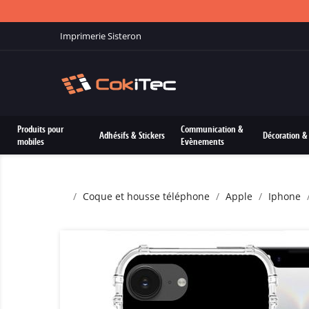
Imprimerie Sisteron
Produits pour
Communication &
Adhésifs & Stickers
Décoration & 
mobiles
Evènements
Coque et housse téléphone
Apple
Iphone