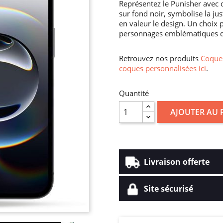
Représentez le Punisher avec 
sur fond noir, symbolise la ju
en valeur le design. Un choix 
personnages emblématiques qui
Retrouvez nos produits
Coque 
coques personnalisées ici
.
Quantité
AJOUTER AU 
Livraison offerte
Site sécurisé