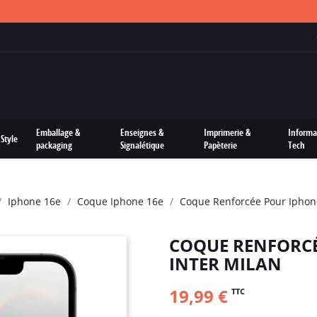
FRAIS DE PORTS OFFERTS SUR TOUTES LES COMMANDES
Emballage &
Enseignes &
Imprimerie &
Informa
Style
packaging
Signalétique
Papèterie
Tech
Iphone 16e
Coque Iphone 16e
Coque Renforcée Pour Iphone
COQUE RENFORCÉ
INTER MILAN
19,99 €
TTC