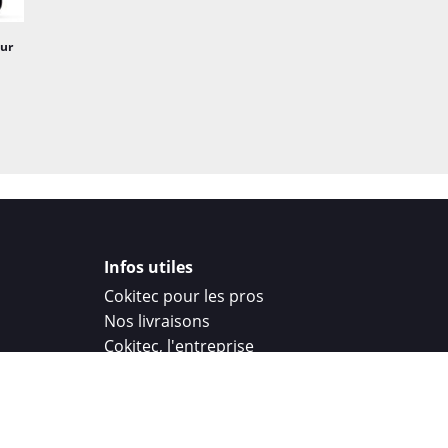
ur
Infos utiles
Cokitec pour les pros
Nos livraisons
Cokitec, l'entreprise
Droit de rétractation
Parrainage
Cokitec Challenge
Coque personnalisee