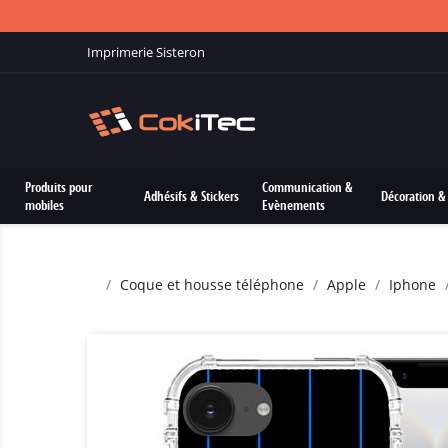
Imprimerie Sisteron
Produits pour
Communication &
Adhésifs & Stickers
Décoration & 
mobiles
Evènements
Coque et housse téléphone
Apple
Iphone