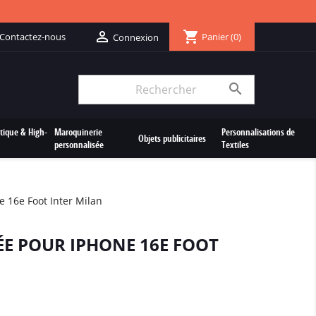
shopping_cart

Contactez-nous
Panier
(0)
Connexion

tique & High-
Maroquinerie
Personnalisations de
Objets publicitaires
personnalisée
Textiles
 16e Foot Inter Milan
E POUR IPHONE 16E FOOT