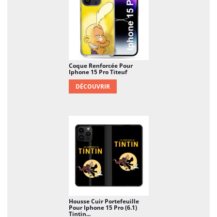
mobile peut coûter plusieurs centaines d'euros : le
prix de cette Coque Renforcée En Verre Trempé
Magsafe n'est rien si on le compare à ce que vous
coûterait un nouvel achat de mobile. Et en plus de
la sécurité, vous personnalisez votre appareil, et lui
donnez la touche perso que tout le monde vous
enviera.
Coque Renforcée Pour
Iphone 15 Pro Titeuf
DÉCOUVRIR
Housse Cuir Portefeuille
Pour Iphone 15 Pro (6.1)
Tintin...