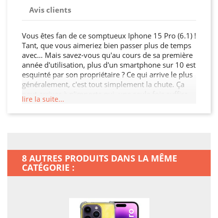
Avis clients
Vous êtes fan de ce somptueux Iphone 15 Pro (6.1) !
Tant, que vous aimeriez bien passer plus de temps
avec… Mais savez-vous qu'au cours de sa première
année d'utilisation, plus d'un smartphone sur 10 est
esquinté par son propriétaire ? Ce qui arrive le plus
généralement, c'est tout simplement la chute. Ça
peut arriver à n'importe qui, une seule fois suffira,
lire la suite...
et vous pourrez dire au revoir à votre smartphone.
Bon, ce ne sera pas systématiquement ainsi : bosse,
écran rayé, touche enfoncée et inutilisable, il vous
restera en général quelque chose de votre mobile.
Dans le meilleur des cas, son look aura souffert.
Mais il n'est pas impossible que votre téléphone
8 AUTRES PRODUITS DANS LA MÊME
soit bon pour le vide-ordures. Pas besoin de le faire
CATÉGORIE :
chuter 100 fois, un seul accident suffit pour que
votre smartphone ait perdu toute sa distinction.
Voilà, vous êtes informés maintenant : avec cette
Coque Renforcée En Verre Trempé Magsafe, vous
allez optimiser la longévité de votre smartphone Un