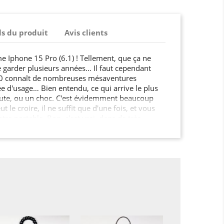
ls du produit
Avis clients
e Iphone 15 Pro (6.1) ! Tellement, que ça ne
e garder plusieurs années… Il faut cependant
10 connaît de nombreuses mésaventures
 d'usage… Bien entendu, ce qui arrive le plus
ute, ou un choc. C'est évidemment beaucoup
le croire, il ne suffit que d'une fois, et vous
tre portable. Bon, c'est vrai, dans de très
pas aussi catégorique : bosse, écran rayé,
sable, il vous restera en général quelque chose
x, son look ne sera plus identique. Mais il n'est
obile soit bon pour le vide-ordures. Il ne
un choc par exemple, pour que votre
r de bon. Bon, pas la peine d'en dire plus : a
forcée En Verre Trempé, vous allez dormir
otre Iphone 15 Pro (6.1) vous en sera gré. Le
 achat est énormément positif ! Et avec tout ça,
pareil inimitable, et lui donnez la petite touche