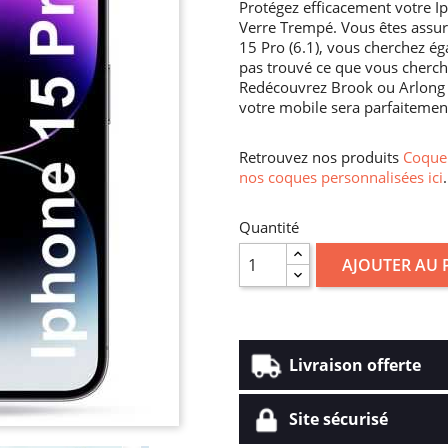
Protégez efficacement votre I
Verre Trempé. Vous êtes assu
15 Pro (6.1), vous cherchez é
pas trouvé ce que vous cherchez
Redécouvrez Brook ou Arlong su
votre mobile sera parfaitement
Retrouvez nos produits
Coque 
nos coques personnalisées ici
.
Quantité
AJOUTER AU 
Livraison offerte
Site sécurisé