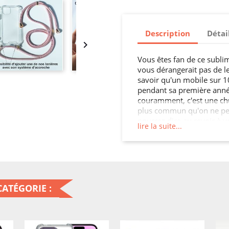
Description
Détai

Vous êtes fan de ce sublim
vous dérangerait pas de l
savoir qu'un mobile sur 
pendant sa première année
couramment, c'est une ch
plus commun qu'on ne peut 
pourrez dire au revoir à vo
lire la suite...
nombreux cas, ce ne sera 
touche enfoncée et inutili
de votre appareil. Au mieu
pas impossible que votre m
faudra pas grand-chose, 
compagnon vous quitte pou
ATÉGORIE :
l'aide de cette Coque Ren
beaucoup plus serein, et v
ratio coût-bénéfice de cet
vous allez rendre votre ap