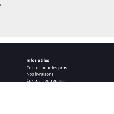
y
Infos utiles
Cokitec pour les pros
Nos livraisons
Cokitec, l'entreprise
Droit de rétractation
Parrainage
Cokitec Challenge
Coque personnalisee