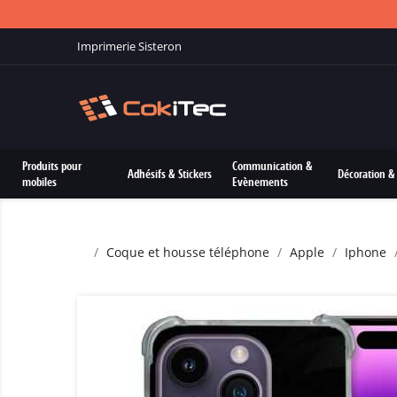
Imprimerie Sisteron
Produits pour
Communication &
Adhésifs & Stickers
Décoration & 
mobiles
Evènements
Coque et housse téléphone
Apple
Iphone