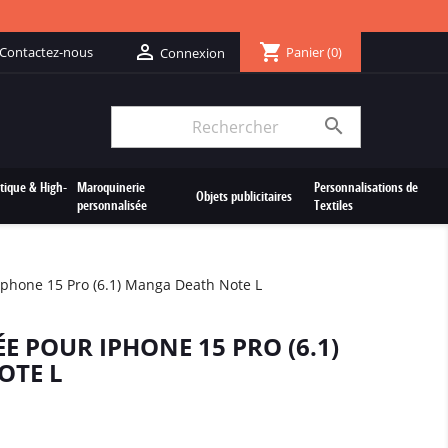
shopping_cart

Contactez-nous
Panier
(0)
Connexion

tique & High-
Maroquinerie
Personnalisations de
Objets publicitaires
personnalisée
Textiles
phone 15 Pro (6.1) Manga Death Note L
 POUR IPHONE 15 PRO (6.1)
OTE L