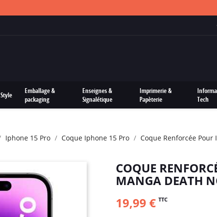
FRAIS DE PORTS OFFERTS SUR TOUTES LES COMMANDES
Emballage &
Enseignes &
Imprimerie &
Informa
Style
packaging
Signalétique
Papèterie
Tech
Iphone 15 Pro
Coque Iphone 15 Pro
Coque Renforcée Pour I
COQUE RENFORCÉE
MANGA DEATH N
19,99 €
TTC