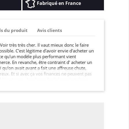
Fabriqué en France
ls du produit
Avis clients
oir très très cher. Il vaut mieux donc le faire
ssible. C'est légitime d'avoir envie d'acheter un
e qu'un modèle plus performant vient
erce. En revanche, être contraint d' acheter un
 qu'on avait avant a fait une affreuse chute,
reux. Et si avec ça vos finances ne peuvent pas
oblématique... Le plus radical donc c'est de ne
incident, et pour cela, rien de tel qu'une
otre Iphone 15 Plus (6.7) de cette Housse cuir
croître de façon radicale la durée de vie de votre
cela, vous allez le personnaliser, en faire un
s serez moins angoissé quand vous aurez la
otre Iphone 15 Plus (6.7) aussi longtemps que