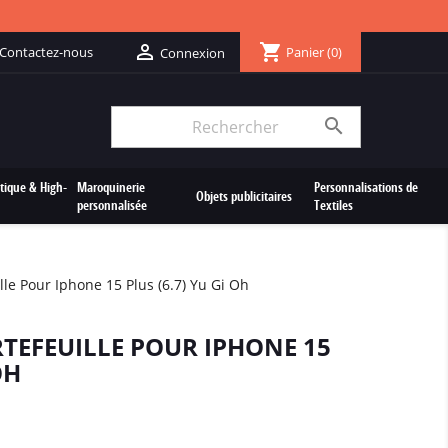
shopping_cart

Contactez-nous
Panier
(0)
Connexion

tique & High-
Maroquinerie
Personnalisations de
Objets publicitaires
personnalisée
Textiles
lle Pour Iphone 15 Plus (6.7) Yu Gi Oh
TEFEUILLE POUR IPHONE 15
OH