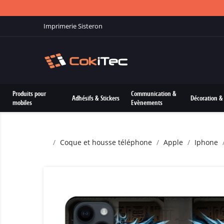
Imprimerie Sisteron
Produits pour
Communication &
Adhésifs & Stickers
Décoration & 
mobiles
Evènements
Coque et housse téléphone
Apple
Iphone