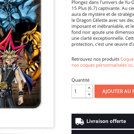
Plongez dans l'univers de Yu-G
15 Plus (6.7) captivante. Au c
aura de mystère et de stratégie.
le Dragon Céleste avec ses de
imposant et inébranlable, et le
fond noir ajoute une dimension
une clarté exceptionnelle. Cet
protection, c'est une œuvre d'a
Retrouvez nos produits
Coque 
nos coques personnalisées ici
.
Quantité
AJOUTER AU 
Livraison offerte