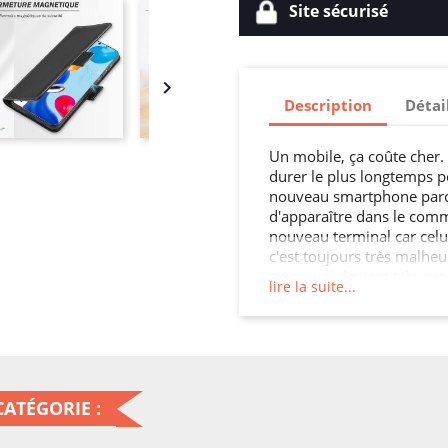
Site sécurisé

Description
Détai
Un mobile, ça coûte cher. V
durer le plus longtemps po
nouveau smartphone parc
d'apparaître dans le comm
nouveau terminal car celui
c'est toujours très malheu
suivre, ça devient très pr
lire la suite...
pas s'exposer à ce style d'
protection. En habillant v
portefeuille, vous allez ac
smartphone, et en plus de 
objet à votre image ! Vou
certitude de faire usage v
ATÉGORIE :
possible…