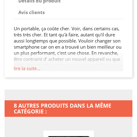
Détails du produit
Avis clients
Un portable, ça coûte cher. Voir, dans certains cas,
très très cher. Et tant qu'à faire, autant qu'il dure
aussi longtemps que possible. Vouloir changer son
smartphone car on en a trouvé un bien meilleur ou
un plus performant, c'est une chose. En revanche,
être contraint d' acheter un nouvel appareil vu que
celui qu'on avait avant a eu un grave accident, ça
lire la suite...
n'a rien d'une partie de plaisir. Si en plus votre
porte-monnaie ne peut pas suivre, ce petit incident
peut devenir très préoccupant... Pour ne pas être
embêté par ce type de situation, le plus simple, c'est
de sécuriser votre Iphone 15 Plus (6.7). Avec cette
Housse cuir portefeuille, en plus de protéger
8 AUTRES PRODUITS DANS LA MÊME
avantageusement votre Iphone 15 Plus (6.7), vous
CATÉGORIE :
allez en faire un objet qui vous ressemble ! De quoi
faire d'une pierre deux coups, et être un peu moins
stressé en se disant qu'on évitera un grand nombre
de petits tracas !