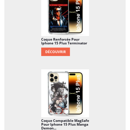
optimiser l'espérance de vie de votre mobile Le
ratio coût-bénéfice de cet achat est largement
positif ! Et si par la même occasion, vous pouvez
donner beaucoup plus de style à votre mobile, que
demander de plus ?
Coque Renforcée Pour
Iphone 15 Plus Terminator
DÉCOUVRIR
Coque Compatible MagSafe
Pour Iphone 15 Plus Manga
Demon...