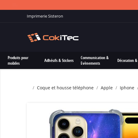
Imprimerie Sisteron
Produits pour
Communication &
Adhésifs & Stickers
Décoration & 
mobiles
Evènements
Coque et housse téléphone
Apple
Iphone