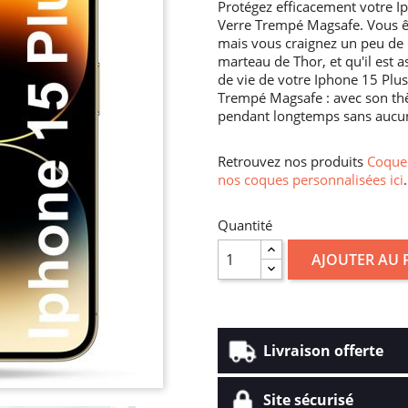
Protégez efficacement votre I
Verre Trempé Magsafe. Vous êt
mais vous craignez un peu de l
marteau de Thor, et qu'il est 
de vie de votre Iphone 15 Plu
Trempé Magsafe : avec son th
pendant longtemps sans aucun
Retrouvez nos produits
Coque 
nos coques personnalisées ici
.
Quantité
AJOUTER AU 
Livraison offerte
Site sécurisé