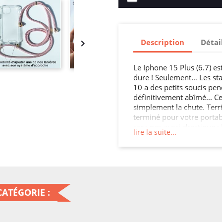
Description
Détai

Le Iphone 15 Plus (6.7) e
dure ! Seulement… Les st
10 a des petits soucis pen
définitivement abîmé... Ce 
simplement la chute. Terrib
terminé pour votre portabl
sera pas aussi drastique :
lire la suite...
inutilisable, votre smartp
du temps, le résultat sera 
impossible que votre mobil
votre mobile ne soit plus a
cette Coque Renforcée En
vous tracassez, et votre I
ATÉGORIE :
coût-bénéfice de cet achat 
pierre deux coups, car v
Plus (6.7) un peu plus attr