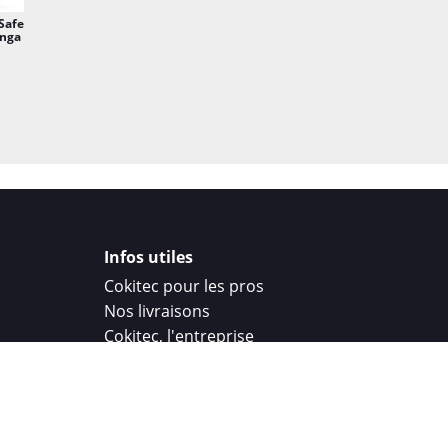
Safe
anga
Infos utiles
Cokitec pour les pros
Nos livraisons
Cokitec, l'entreprise
Droit de rétractation
Parrainage
Cokitec Challenge
Coque personnalisee