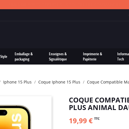
FRAIS DE PORTS OFFERTS SUR TOUTES LES COMMANDES
Emballage &
Enseignes &
Imprimerie &
Informa
Style
packaging
Signalétique
Papèterie
Tech
Iphone 15 Plus
Coque Iphone 15 Plus
Coque Compatible Ma
COQUE COMPATIB
PLUS ANIMAL DA
19,99 €
TTC