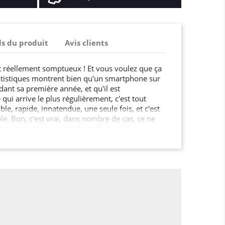
ls du produit
Avis clients
st réellement somptueux ! Et vous voulez que ça
atistiques montrent bien qu'un smartphone sur
dant sa première année, et qu'il est
qui arrive le plus régulièrement, c'est tout
le, rapide, innatendue, une seule fois, et c'est
e. Bon, c'est vrai, dans nombre de cas, ce ne
 bosse, écran rayé, touche enfoncée et
hone ne sera pas totalement détruit. La plupart
strictement esthétique. Mais il n'est pas
e soit bon à jeter. Il suffira d'une fois pour que
ussi joli. Bon, vous avez compris : a l'aide de
 Verre Trempé Magsafe, vous n'aurez plus à
phone 15 Plus (6.7) vous en remerciera. Le ratio
est amplement positif ! Et ici, vous faites d'une
ous allez en même temps rendre votre Iphone 15
ayant.