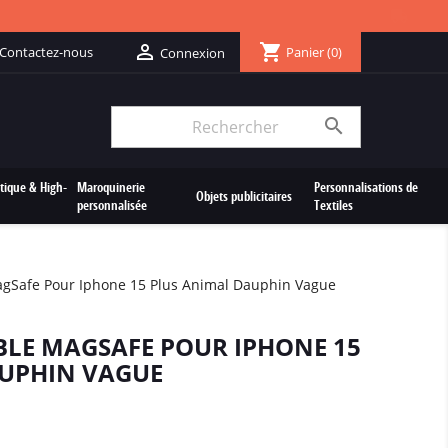
shopping_cart

Contactez-nous
Panier
(0)
Connexion

tique & High-
Maroquinerie
Personnalisations de
Objets publicitaires
personnalisée
Textiles
gSafe Pour Iphone 15 Plus Animal Dauphin Vague
LE MAGSAFE POUR IPHONE 15
UPHIN VAGUE