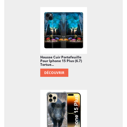
En un mot, c'est clair : avec cette Coque Renforcée
En Verre Trempé, vous mettez votre téléphone à
l'abri de nombreux imprévus, et augmentez
considérablement sa longévité. Le ratio coût-
bénéfice de cet achat est amplement positif ! Et ici,
vous joignez l'utile à l'agréable, car vous allez en
plus rendre votre Iphone 15 Plus (6.7) un peu plus
attrayant.
Housse Cuir Portefeuille
Pour Iphone 15 Plus (6.7)
Tortue...
DÉCOUVRIR