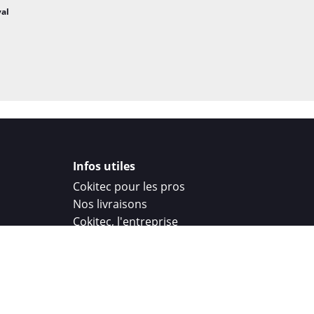
val
Infos utiles
Cokitec pour les pros
Nos livraisons
Cokitec, l'entreprise
Droit de rétractation
Parrainage
Cokitec Challenge
Coque personnalisee