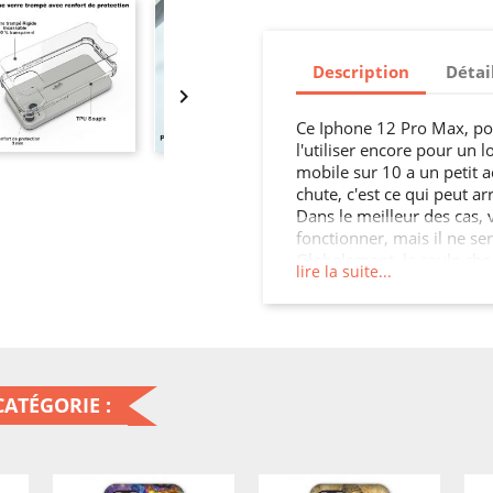
Description
Détai

Ce Iphone 12 Pro Max, pou
l'utiliser encore pour un
mobile sur 10 a un petit 
chute, c'est ce qui peut 
Dans le meilleur des cas,
fonctionner, mais il ne s
Globalement, la seule cho
lire la suite...
mobile ne sera plus aussi 
parte simplement à la cass
ne ressemble plus à rien. 
transparente en silicone t
mal de soucis, et augment
bénéfice de cet achat est 
ATÉGORIE :
pouvez donner beaucoup 
le peuple ?