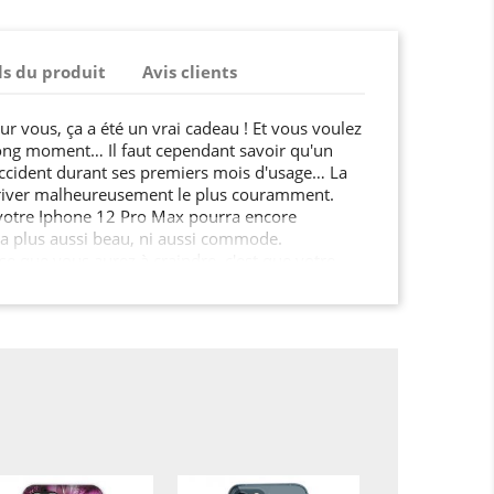
ls du produit
Avis clients
r vous, ça a été un vrai cadeau ! Et vous voulez
 long moment… Il faut cependant savoir qu'un
accident durant ses premiers mois d'usage… La
arriver malheureusement le plus couramment.
 votre Iphone 12 Pro Max pourra encore
era plus aussi beau, ni aussi commode.
se que vous aurez à craindre, c'est que votre
joli. Mais il se peut également que votre mobile
e. Il suffira d'un accident pour que votre mobile
Bref, vous avez compris : avec cette coque
pu, vous mettez votre appareil à l'abri de pas
ez considérablement sa longévité. Le ratio coût-
amplement positif ! Et si en plus de ça, vous
plus de style à votre smartphone, que demande