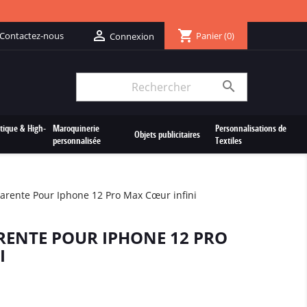
shopping_cart

Contactez-nous
Panier
(0)
Connexion

tique & High-
Maroquinerie
Personnalisations de
Objets publicitaires
personnalisée
Textiles
rente Pour Iphone 12 Pro Max Cœur infini
ENTE POUR IPHONE 12 PRO
I