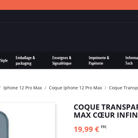
FRAIS DE PORTS OFFERTS SUR TOUTES LES COMMANDES
Emballage &
Enseignes &
Imprimerie &
Informa
Style
packaging
Signalétique
Papèterie
Tech
Iphone 12 Pro Max
Coque Iphone 12 Pro Max
Coque Transpa
COQUE TRANSPAR
MAX CŒUR INFIN
19,99 €
TTC