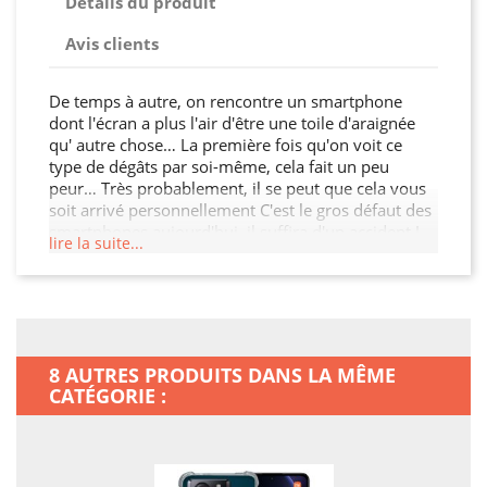
Détails du produit
Avis clients
De temps à autre, on rencontre un smartphone
dont l'écran a plus l'air d'être une toile d'araignée
qu' autre chose… La première fois qu'on voit ce
type de dégâts par soi-même, cela fait un peu
peur… Très probablement, il se peut que cela vous
soit arrivé personnellement C'est le gros défaut des
smartphones aujourd'hui, il suffira d'un accident !
lire la suite...
Cela va bien plus vite qu'on le pense : dans leur
première année d'utilisation, 10 % des téléphones
sont mis hors d'usage. Même en étant prévoyant,
même en faisant très attention, cela peut arriver à
tout le monde… En l'équipant de cette simple Coque
Renforcé Shatterproof, vous en faites beaucoup
8 AUTRES PRODUITS DANS LA MÊME
plus pour votre téléphone ! Tout ce dont vous avez
CATÉGORIE :
besoin pour ne plus avoir d'angoisses nocturnes ! Il
sera en outre beaucoup plus agréable d'avoir un
mobile customisé, qui ne ressemble pas aux
autres… Prudence est mère de toutes les vertus.